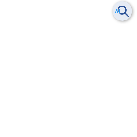
Smart Data Platform につい
ヘルプ
て
よくある質問
特長
お問い合わせ
サービス一覧
トレーニング/操作動画
ユースケース
導入事例
法的情報・信頼性
料金情報
サービス利用規約・SLA
お知らせ
セキュリティ&コンプライア
ンス
パートナー