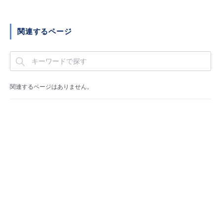
■ セットアップガイド
パートナー
- データと分析
管理機能
サポート
IoT
故障/メンテナンス履歴
関連するページ
- 新規お申し込み方法
販売パートナー向けプログラム
トレーニング/操作動画
- IoT
すべてのメニューを見る
管理機能
モニタリング/監査
メンテナンス予定
- 初期設定・確認
協業パートナー
脱炭素化
- マルチクラウド利用
すべてのメニューを見る
サポート
定期メンテナンス
- ユーザー機能の管理
関連するページはありません。
- リモートワーク
すべてのメニューを見る
- 登録情報の管理
- ITインフラストラクチャー
- APIリファレンス
- その他
■ 基本構築ガイド
- クラウド / サーバー