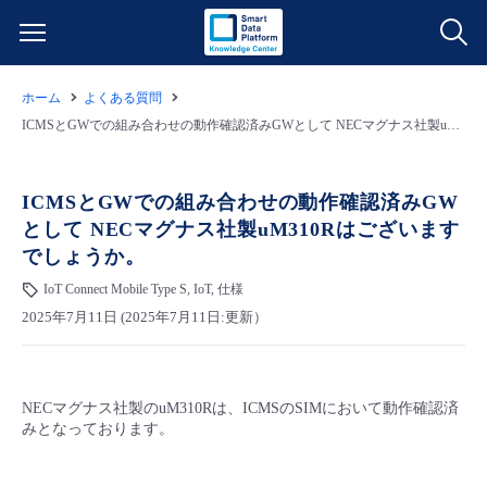
ホーム
よくある質問
サービス一覧
ICMSとGWでの組み合わせの動作確認済みGWとして NECマグナス社製uM310Rはございますでしょうか。
データ利活用
よくある質問
ICMSとGWでの組み合わせの動作確認済みGW
として NECマグナス社製uM310Rはございます
クラウド/サーバー
データ利活用
料金情報
でしょうか。
IoT Connect Mobile Type S, IoT, 仕様
ネットワーク
クラウド/サーバー
料金シミュレーター
ご利用開始ガイド
2025年7月11日 (2025年7月11日:更新）
■ 管理機能
IoT
ネットワーク
データ利活用
ユースケース
NECマグナス社製のuM310Rは、ICMSのSIMにおいて動作確認済
- 管理機能
- バックアップ
モニタリング/監査
IoT
クラウド/サーバー
故障/メンテナンス情報
みとなっております。
- セキュリティ・監査
サポート
モニタリング/監査
ネットワーク
サービス稼働状況