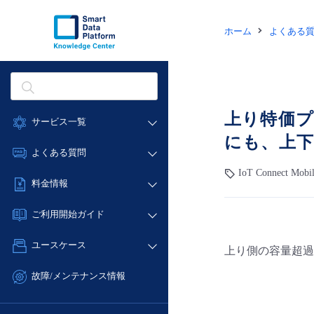
ホーム
よくある
上り特価
サービス一覧
にも、上
データ利活用
よくある質問
クラウド/サーバー
IoT Connect Mobi
データ利活用
料金情報
ネットワーク
クラウド/サーバー
料金シミュレーター
IoT
ご利用開始ガイド
ネットワーク
データ利活用
モニタリング/監査
■ 管理機能
IoT
ユースケース
上り側の容量超過
クラウド/サーバー
サポート
- 管理機能
モニタリング/監査
- バックアップ
ネットワーク
管理機能
故障/メンテナンス情報
サポート
- セキュリティ・監査
■ セットアップガイド
IoT
すべてのメニューを見る
サービス稼働状況
管理機能
- データと分析
- 新規お申し込み方法