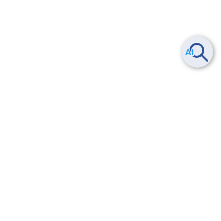
ヘルプ
よくある質問
お問い合わせ
トレーニング/操作動画
法的情報・信頼性
サービス利用規約・SLA