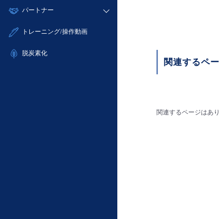
モニタリング/監査
故障/メンテナンス履歴
すべてのメニューを見る
パートナー
- IoT
- 初期設定・確認
サポート
メンテナンス予定
- マルチクラウド利用
- ユーザー機能の管理
販売パートナー向けプログラム
すべてのメニューを見る
トレーニング/操作動画
定期メンテナンス
- リモートワーク
- 登録情報の管理
協業パートナー
- ITインフラストラクチャー
脱炭素化
- APIリファレンス
関連するペ
- その他
■ 基本構築ガイド
- クラウド / サーバー
- Flexible InterConnect
関連するページはあ
- Flexible Remote Access
- vUTM2