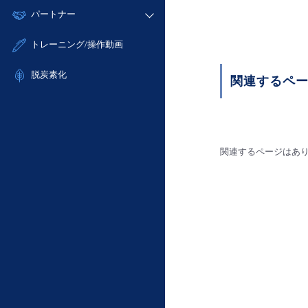
モニタリング/監査
故障/メンテナンス履歴
すべてのメニューを見る
パートナー
- IoT
- 初期設定・確認
サポート
メンテナンス予定
- マルチクラウド利用
- ユーザー機能の管理
販売パートナー向けプログラム
すべてのメニューを見る
トレーニング/操作動画
定期メンテナンス
- リモートワーク
- 登録情報の管理
協業パートナー
- ITインフラストラクチャー
脱炭素化
- APIリファレンス
関連するペ
- その他
■ 基本構築ガイド
- クラウド / サーバー
- Flexible InterConnect
関連するページはあ
- Flexible Remote Access
- vUTM2