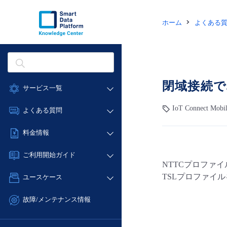
ホーム
よくある
閉域接続で
サービス一覧
データ利活用
IoT Connect Mobi
よくある質問
クラウド/サーバー
データ利活用
料金情報
ネットワーク
クラウド/サーバー
料金シミュレーター
IoT
ご利用開始ガイド
ネットワーク
NTTCプロファ
データ利活用
モニタリング/監査
■ 管理機能
IoT
TSLプロファイ
ユースケース
クラウド/サーバー
サポート
- 管理機能
モニタリング/監査
- バックアップ
ネットワーク
管理機能
故障/メンテナンス情報
サポート
- セキュリティ・監査
■ セットアップガイド
IoT
すべてのメニューを見る
サービス稼働状況
管理機能
- データと分析
- 新規お申し込み方法