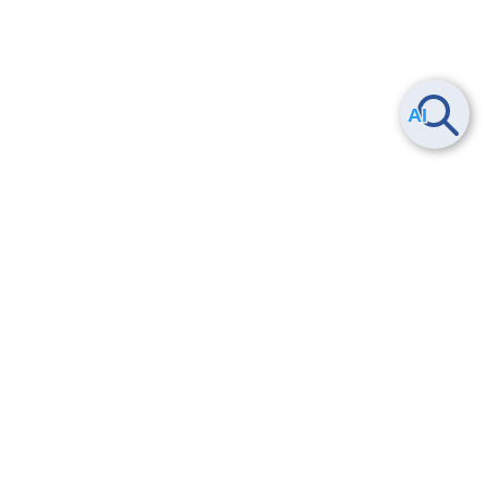
ヘルプ
よくある質問
お問い合わせ
トレーニング/操作動画
法的情報・信頼性
サービス利用規約・SLA