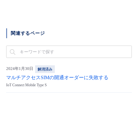
■ セットアップガイド
パートナー
- データと分析
管理機能
サポート
IoT
故障/メンテナンス履歴
- 新規お申し込み方法
販売パートナー向けプログラム
トレーニング/操作動画
- IoT
関連するページ
すべてのメニューを見る
管理機能
モニタリング/監査
メンテナンス予定
- 初期設定・確認
協業パートナー
脱炭素化
- マルチクラウド利用
すべてのメニューを見る
サポート
定期メンテナンス
- ユーザー機能の管理
- リモートワーク
2024年1月30日
解消済み
すべてのメニューを見る
- 登録情報の管理
マルチアクセスSIMの開通オーダーに失敗する
- ITインフラストラクチャー
IoT Connect Mobile Type S
- APIリファレンス
- その他
■ 基本構築ガイド
- クラウド / サーバー