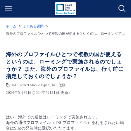
ホーム
よくある質問
サービス一覧
海外のプロファイルひとつで複数の国が使えるというのは、ローミングで実施されるのでしょうか？ また、海外のプロファイルは、行く前に指定しておくのでしょうか？
データ利活用
よくある質問
海外のプロファイルひとつで複数の国が使える
というのは、ローミングで実施されるのでしょ
クラウド/サーバー
データ利活用
料金情報
うか？ また、海外のプロファイルは、行く前に
指定しておくのでしょうか？
ネットワーク
クラウド/サーバー
料金シミュレーター
ご利用開始ガイド
IoT Connect Mobile Type S, IoT, 仕様
2024年5月31日 (2024年5月31日:更新）
■ 管理機能
IoT
ネットワーク
データ利活用
ユースケース
- 管理機能
- バックアップ
モニタリング/監査
IoT
クラウド/サーバー
故障/メンテナンス情報
はい、海外での通信はローミングで実施されます。
海外の通信プロファイル（TSLプロファイル）を利用されたい場
合はSIMの発注時に選択いただきます。
- セキュリティ・監査
サポート
モニタリング/監査
ネットワーク
サービス稼働状況