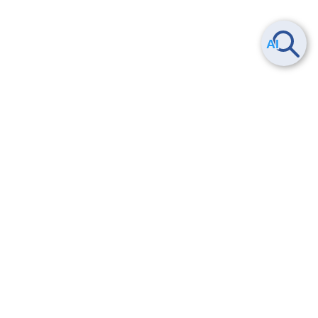
Smart Data Platform につい
ヘルプ
て
よくある質問
特長
お問い合わせ
サービス一覧
トレーニング/操作動画
ユースケース
導入事例
法的情報・信頼性
料金情報
サービス利用規約・SLA
お知らせ
セキュリティ&コンプライア
ンス