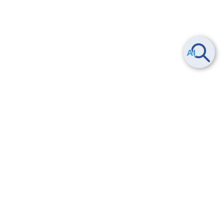
ヘルプ
よくある質問
お問い合わせ
トレーニング/操作動画
法的情報・信頼性
サービス利用規約・SLA