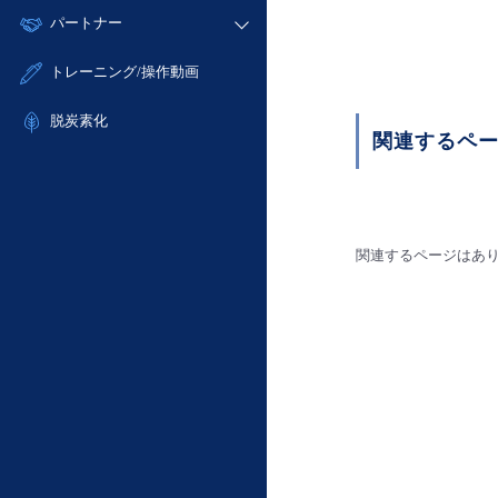
モニタリング/監査
故障/メンテナンス履歴
すべてのメニューを見る
パートナー
- IoT
- 初期設定・確認
サポート
メンテナンス予定
- マルチクラウド利用
- ユーザー機能の管理
販売パートナー向けプログラム
すべてのメニューを見る
トレーニング/操作動画
定期メンテナンス
- リモートワーク
- 登録情報の管理
協業パートナー
- ITインフラストラクチャー
脱炭素化
- APIリファレンス
関連するペ
- その他
■ 基本構築ガイド
- クラウド / サーバー
- Flexible InterConnect
関連するページはあ
- Flexible Remote Access
- vUTM2