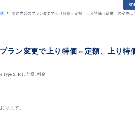
S
質問
契約内容のプラン変更で上り特価⇔定額、上り特価⇔従量 の変更は
プラン変更で上り特価⇔定額、上り特
ile Type S, IoT, 仕様, 料金
おります。