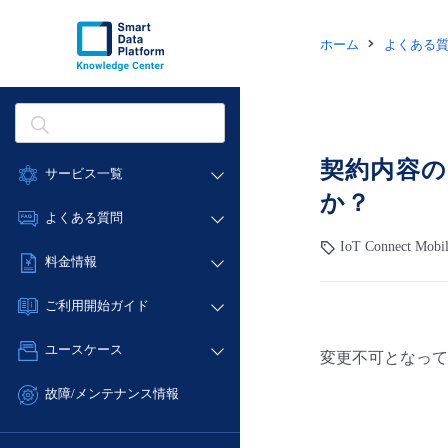
ホーム
よくある
契約内容の
サービス一覧
か？
データ利活用
よくある質問
クラウド/サーバー
IoT Connect Mob
データ利活用
料金情報
ネットワーク
クラウド/サーバー
料金シミュレーター
IoT
ご利用開始ガイド
ネットワーク
データ利活用
モニタリング/監査
■ 管理機能
IoT
ユースケース
変更不可となって
クラウド/サーバー
サポート
- 管理機能
モニタリング/監査
- バックアップ
ネットワーク
管理機能
故障/メンテナンス情報
サポート
- セキュリティ・監査
■ セットアップガイド
IoT
すべてのメニューを見る
サービス稼働状況
管理機能
- データと分析
- 新規お申し込み方法