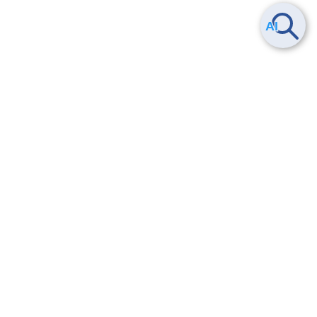
Smart Data Platform につい
ヘルプ
て
よくある質問
特長
お問い合わせ
サービス一覧
トレーニング/操作動画
ユースケース
導入事例
法的情報・信頼性
料金情報
サービス利用規約・SLA
お知らせ
セキュリティ&コンプライア
ンス
パートナー