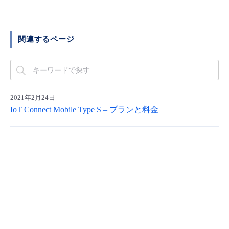
■ セットアップガイド
パートナー
- データと分析
管理機能
サポート
IoT
故障/メンテナンス履歴
- 新規お申し込み方法
関連するページ
販売パートナー向けプログラム
トレーニング/操作動画
- IoT
すべてのメニューを見る
管理機能
モニタリング/監査
メンテナンス予定
- 初期設定・確認
協業パートナー
脱炭素化
- マルチクラウド利用
すべてのメニューを見る
サポート
定期メンテナンス
- ユーザー機能の管理
2021年2月24日
IoT Connect Mobile Type S – プランと料金
- リモートワーク
すべてのメニューを見る
- 登録情報の管理
- ITインフラストラクチャー
- APIリファレンス
- その他
■ 基本構築ガイド
- クラウド / サーバー