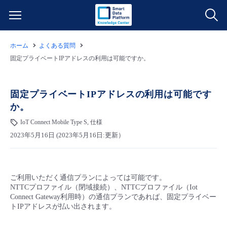
ホーム
よくある質問
サービス一覧
固定プライベートIPアドレスの利用は可能ですか。
データ利活用
よくある質問
固定プライベートIPアドレスの利用は可能です
か。
クラウド/サーバー
データ利活用
料金情報
IoT Connect Mobile Type S, 仕様
2023年5月16日 (2023年5月16日:更新）
ネットワーク
クラウド/サーバー
料金シミュレーター
ご利用開始ガイド
■ 管理機能
IoT
ネットワーク
データ利活用
ユースケース
ご利用いただく通信プランによっては可能です。
NTTCプロファイル（閉域接続）、NTTCプロファイル（Iot
- 管理機能
- バックアップ
モニタリング/監査
IoT
クラウド/サーバー
Connect Gateway利用時）の通信プランであれば、固定プライベー
故障/メンテナンス情報
トIPアドレスが払い出されます。
- セキュリティ・監査
サポート
モニタリング/監査
ネットワーク
サービス稼働状況