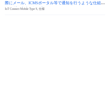
際にメール、ICMSポータル等で通知を行うような仕組み
- Flexible InterConnect
はございますでしょうか？
IoT Connect Mobile Type S, 仕様
- Flexible Remote Access
- vUTM2