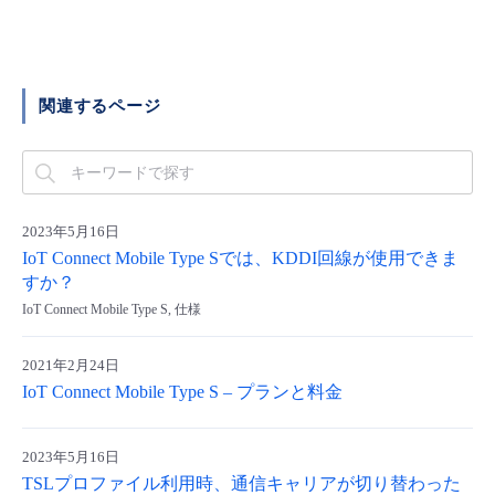
■ セットアップガイド
パートナー
- データと分析
管理機能
サポート
IoT
故障/メンテナンス履歴
- 新規お申し込み方法
販売パートナー向けプログラム
関連するページ
トレーニング/操作動画
- IoT
すべてのメニューを見る
管理機能
モニタリング/監査
メンテナンス予定
- 初期設定・確認
協業パートナー
脱炭素化
- マルチクラウド利用
すべてのメニューを見る
サポート
定期メンテナンス
- ユーザー機能の管理
2023年5月16日
- リモートワーク
すべてのメニューを見る
- 登録情報の管理
IoT Connect Mobile Type Sでは、KDDI回線が使用できま
すか？
- ITインフラストラクチャー
IoT Connect Mobile Type S, 仕様
- APIリファレンス
- その他
2021年2月24日
IoT Connect Mobile Type S – プランと料金
■ 基本構築ガイド
2023年5月16日
- クラウド / サーバー
TSLプロファイル利用時、通信キャリアが切り替わった