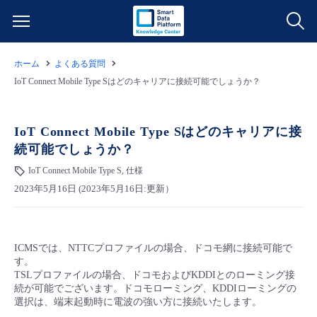
ホーム
よくある質問
サービス一覧
IoT Connect Mobile Type Sはどのキャリアに接続可能でしょうか？
データ利活用
よくある質問
IoT Connect Mobile Type Sはどのキャリアに接
続可能でしょうか？
クラウド/サーバー
データ利活用
料金情報
IoT Connect Mobile Type S, 仕様
2023年5月16日 (2023年5月16日:更新）
ネットワーク
クラウド/サーバー
料金シミュレーター
ご利用開始ガイド
■ 管理機能
IoT
ネットワーク
データ利活用
ユースケース
ICMSでは、NTTCプロファイルの場合、ドコモ網に接続可能で
す。
- 管理機能
- バックアップ
モニタリング/監査
IoT
クラウド/サーバー
TSLプロファイルの場合、ドコモおよびKDDIとのローミング接
故障/メンテナンス情報
続が可能でございます。ドコモローミング、KDDIローミングの
選択は、端末起動時に電波の強い方に接続いたします。
- セキュリティ・監査
サポート
モニタリング/監査
ネットワーク
サービス稼働状況