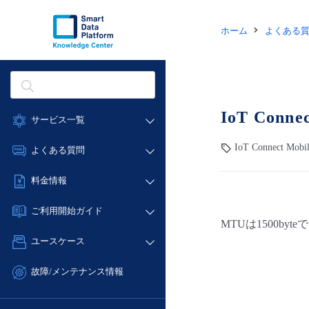
ホーム
よくある
IoT Con
サービス一覧
データ利活用
IoT Connect Mobi
よくある質問
クラウド/サーバー
データ利活用
料金情報
ネットワーク
クラウド/サーバー
料金シミュレーター
IoT
ご利用開始ガイド
ネットワーク
MTUは1500by
データ利活用
モニタリング/監査
■ 管理機能
IoT
ユースケース
クラウド/サーバー
サポート
- 管理機能
モニタリング/監査
- バックアップ
ネットワーク
管理機能
故障/メンテナンス情報
サポート
- セキュリティ・監査
■ セットアップガイド
IoT
すべてのメニューを見る
サービス稼働状況
管理機能
- データと分析
- 新規お申し込み方法