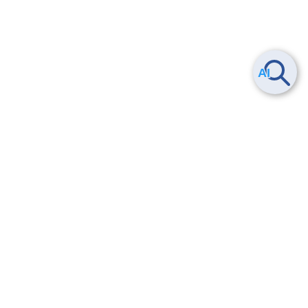
ヘルプ
よくある質問
お問い合わせ
トレーニング/操作動画
法的情報・信頼性
サービス利用規約・SLA