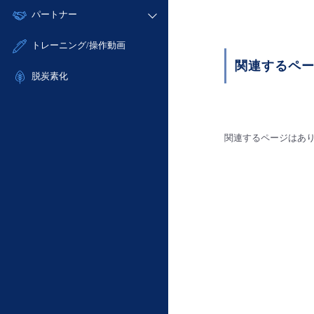
モニタリング/監査
故障/メンテナンス履歴
すべてのメニューを見る
パートナー
- IoT
- 初期設定・確認
サポート
メンテナンス予定
- マルチクラウド利用
- ユーザー機能の管理
販売パートナー向けプログラム
すべてのメニューを見る
トレーニング/操作動画
定期メンテナンス
- リモートワーク
- 登録情報の管理
協業パートナー
関連するペ
- ITインフラストラクチャー
脱炭素化
- APIリファレンス
- その他
■ 基本構築ガイド
- クラウド / サーバー
関連するページはあ
- Flexible InterConnect
- Flexible Remote Access
- vUTM2