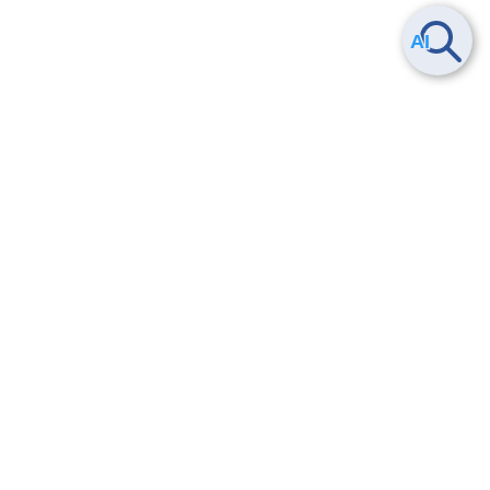
Smart Data Platform につい
ヘルプ
て
よくある質問
特長
お問い合わせ
サービス一覧
トレーニング/操作動画
ユースケース
導入事例
法的情報・信頼性
料金情報
サービス利用規約・SLA
お知らせ
セキュリティ&コンプライア
ンス
パートナー