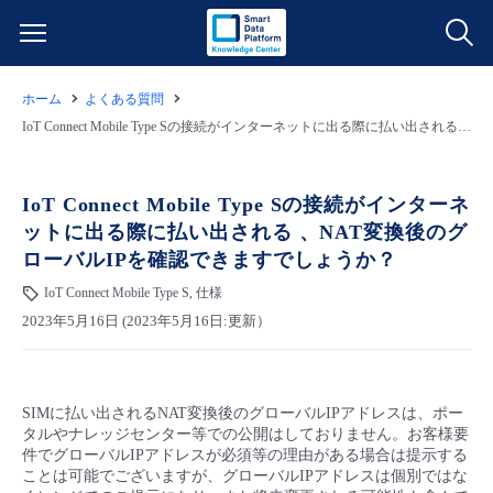
ホーム
よくある質問
サービス一覧
IoT Connect Mobile Type Sの接続がインターネットに出る際に払い出される 、NAT変換後のグローバルIPを確認できますでしょうか？
データ利活用
よくある質問
IoT Connect Mobile Type Sの接続がインターネ
ットに出る際に払い出される 、NAT変換後のグ
クラウド/サーバー
データ利活用
料金情報
ローバルIPを確認できますでしょうか？
IoT Connect Mobile Type S, 仕様
ネットワーク
クラウド/サーバー
料金シミュレーター
ご利用開始ガイド
2023年5月16日 (2023年5月16日:更新）
■ 管理機能
IoT
ネットワーク
データ利活用
ユースケース
SIMに払い出されるNAT変換後のグローバルIPアドレスは、ポー
- 管理機能
- バックアップ
モニタリング/監査
IoT
クラウド/サーバー
故障/メンテナンス情報
タルやナレッジセンター等での公開はしておりません。お客様要
件でグローバルIPアドレスが必須等の理由がある場合は提示する
ことは可能でございますが、グローバルIPアドレスは個別ではな
- セキュリティ・監査
サポート
モニタリング/監査
ネットワーク
サービス稼働状況