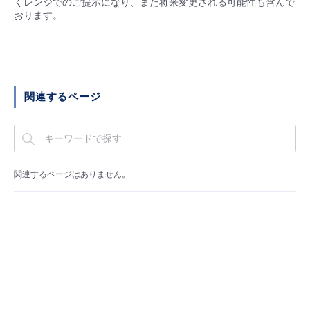
くレンジでのご提示になり、また将来変更される可能性も含んで
■ セットアップガイド
おります。
パートナー
- データと分析
管理機能
サポート
IoT
故障/メンテナンス履歴
- 新規お申し込み方法
販売パートナー向けプログラム
トレーニング/操作動画
- IoT
すべてのメニューを見る
管理機能
モニタリング/監査
メンテナンス予定
- 初期設定・確認
関連するページ
協業パートナー
脱炭素化
- マルチクラウド利用
すべてのメニューを見る
サポート
定期メンテナンス
- ユーザー機能の管理
- リモートワーク
すべてのメニューを見る
- 登録情報の管理
関連するページはありません。
- ITインフラストラクチャー
- APIリファレンス
- その他
■ 基本構築ガイド
- クラウド / サーバー