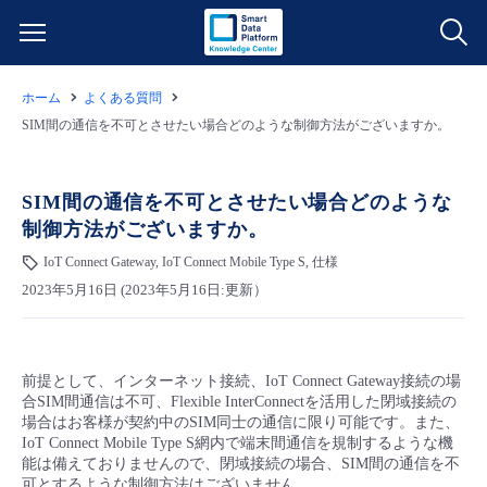
ホーム
よくある質問
サービス一覧
SIM間の通信を不可とさせたい場合どのような制御方法がございますか。
データ利活用
よくある質問
SIM間の通信を不可とさせたい場合どのような
制御方法がございますか。
クラウド/サーバー
データ利活用
料金情報
IoT Connect Gateway, IoT Connect Mobile Type S, 仕様
2023年5月16日 (2023年5月16日:更新）
ネットワーク
クラウド/サーバー
料金シミュレーター
ご利用開始ガイド
■ 管理機能
IoT
ネットワーク
データ利活用
ユースケース
前提として、インターネット接続、IoT Connect Gateway接続の場
合SIM間通信は不可、Flexible InterConnectを活用した閉域接続の
- 管理機能
- バックアップ
モニタリング/監査
IoT
クラウド/サーバー
場合はお客様が契約中のSIM同士の通信に限り可能です。また、
故障/メンテナンス情報
IoT Connect Mobile Type S網内で端末間通信を規制するような機
能は備えておりませんので、閉域接続の場合、SIM間の通信を不
- セキュリティ・監査
サポート
モニタリング/監査
ネットワーク
サービス稼働状況
可とするような制御方法はございません。