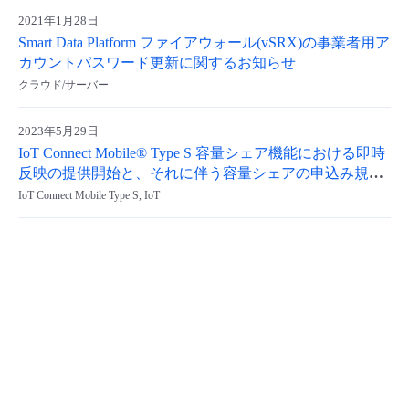
2021年1月28日
- Flexible InterConnect
Smart Data Platform ファイアウォール(vSRX)の事業者用ア
カウントパスワード更新に関するお知らせ
- Flexible Remote Access
クラウド/サーバー
- vUTM2
2023年5月29日
IoT Connect Mobile® Type S 容量シェア機能における即時
反映の提供開始と、それに伴う容量シェアの申込み規制
について
IoT Connect Mobile Type S, IoT