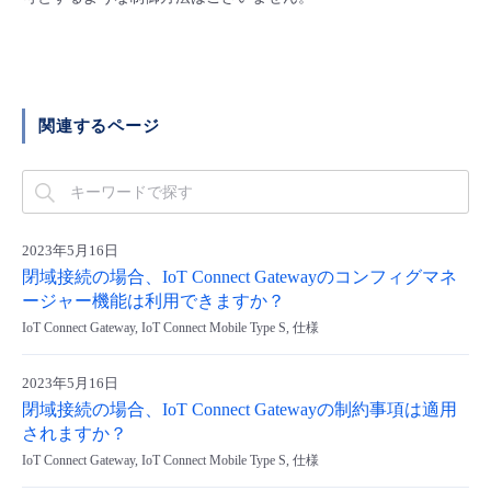
■ セットアップガイド
パートナー
- データと分析
管理機能
サポート
IoT
故障/メンテナンス履歴
- 新規お申し込み方法
販売パートナー向けプログラム
トレーニング/操作動画
- IoT
すべてのメニューを見る
管理機能
モニタリング/監査
メンテナンス予定
関連するページ
- 初期設定・確認
協業パートナー
脱炭素化
- マルチクラウド利用
すべてのメニューを見る
サポート
定期メンテナンス
- ユーザー機能の管理
- リモートワーク
すべてのメニューを見る
2023年5月16日
- 登録情報の管理
閉域接続の場合、IoT Connect Gatewayのコンフィグマネ
- ITインフラストラクチャー
ージャー機能は利用できますか？
- APIリファレンス
IoT Connect Gateway, IoT Connect Mobile Type S, 仕様
- その他
2023年5月16日
■ 基本構築ガイド
閉域接続の場合、IoT Connect Gatewayの制約事項は適用
されますか？
- クラウド / サーバー
IoT Connect Gateway, IoT Connect Mobile Type S, 仕様