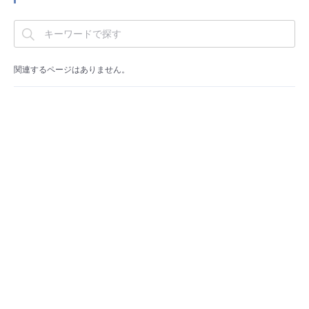
■ セットアップガイド
パートナー
- データと分析
管理機能
サポート
IoT
故障/メンテナンス履歴
- 新規お申し込み方法
販売パートナー向けプログラム
トレーニング/操作動画
関連するページはありません。
- IoT
すべてのメニューを見る
管理機能
モニタリング/監査
メンテナンス予定
- 初期設定・確認
協業パートナー
脱炭素化
- マルチクラウド利用
すべてのメニューを見る
サポート
定期メンテナンス
- ユーザー機能の管理
- リモートワーク
すべてのメニューを見る
- 登録情報の管理
- ITインフラストラクチャー
- APIリファレンス
- その他
■ 基本構築ガイド
- クラウド / サーバー