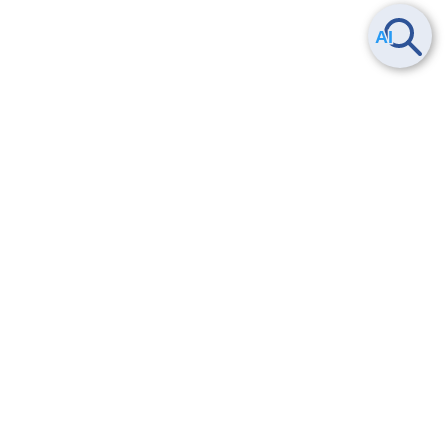
Smart Data Platform につい
ヘルプ
て
よくある質問
特長
お問い合わせ
サービス一覧
トレーニング/操作動画
ユースケース
導入事例
法的情報・信頼性
料金情報
サービス利用規約・SLA
お知らせ
セキュリティ&コンプライア
ンス
パートナー