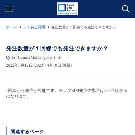
ホーム
よくある質問
発注数量が１回線でも発注できますか？
サービス一覧
データ利活用
発注数量が１回線でも発注できますか？
よくある質問
IoT Connect Mobile Type S, 仕様
クラウド/サーバー
データ利活用
料金情報
2022年5月12日 (2023年4月18日:更新）
ネットワーク
クラウド/サーバー
料金シミュレーター
ご利用開始ガイド
1回線から発注が可能です。チップSIM発注の場合は500回線から
になります。
■ 管理機能
IoT
ネットワーク
データ利活用
ユースケース
- 管理機能
- バックアップ
モニタリング/監査
IoT
クラウド/サーバー
故障/メンテナンス情報
関連するページ
- セキュリティ・監査
サポート
モニタリング/監査
ネットワーク
サービス稼働状況