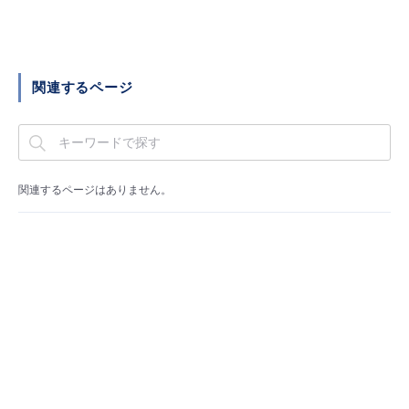
■ セットアップガイド
パートナー
- データと分析
管理機能
サポート
IoT
故障/メンテナンス履歴
- 新規お申し込み方法
販売パートナー向けプログラム
関連するページ
トレーニング/操作動画
- IoT
すべてのメニューを見る
管理機能
モニタリング/監査
メンテナンス予定
- 初期設定・確認
協業パートナー
脱炭素化
- マルチクラウド利用
すべてのメニューを見る
サポート
定期メンテナンス
- ユーザー機能の管理
関連するページはありません。
- リモートワーク
すべてのメニューを見る
- 登録情報の管理
- ITインフラストラクチャー
- APIリファレンス
- その他
■ 基本構築ガイド
- クラウド / サーバー