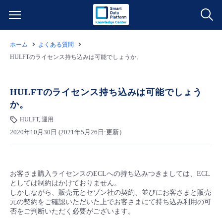
ホーム
よくある質問
サービス一覧
HULFTのライセンス持ち込みは可能でしょうか。
データ利活用
よくある質問
HULFTのライセンス持ち込みは可能でしょう
か。
クラウド/サーバー
データ利活用
料金情報
HULFT, 運用
2020年10月30日 (2021年5月26日:更新）
ネットワーク
クラウド/サーバー
料金シミュレーター
ご利用開始ガイド
■ 管理機能
IoT
ネットワーク
データ利活用
ユースケース
お客さま購入ライセンスのECLへの持ち込みつきましては、ECL
としては制約はかけておりません。
- 管理機能
- バックアップ
モニタリング/監査
IoT
クラウド/サーバー
しかしながら、販売元とセゾン社の契約、並びにお客さまと販売
故障/メンテナンス情報
元の契約をご確認いただいた上でお客さまにて持ち込み利用の可
否をご判断いただく必要がございます。
- セキュリティ・監査
サポート
モニタリング/監査
ネットワーク
サービス稼働状況