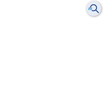
Smart Data Platform につい
ヘルプ
て
よくある質問
特長
お問い合わせ
サービス一覧
トレーニング/操作動画
ユースケース
導入事例
法的情報・信頼性
料金情報
サービス利用規約・SLA
お知らせ
セキュリティ&コンプライア
ンス
パートナー