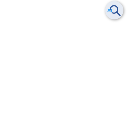
Smart Data Platform につい
ヘルプ
て
よくある質問
特長
お問い合わせ
サービス一覧
トレーニング/操作動画
ユースケース
導入事例
法的情報・信頼性
料金情報
サービス利用規約・SLA
お知らせ
セキュリティ&コンプライア
ンス
パートナー