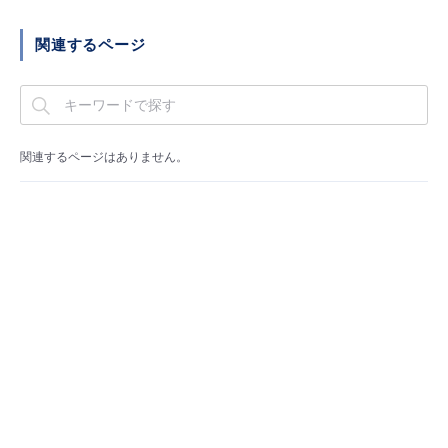
■ セットアップガイド
パートナー
関連するページ
- データと分析
管理機能
サポート
IoT
故障/メンテナンス履歴
- 新規お申し込み方法
販売パートナー向けプログラム
トレーニング/操作動画
- IoT
すべてのメニューを見る
管理機能
モニタリング/監査
メンテナンス予定
- 初期設定・確認
協業パートナー
関連するページはありません。
脱炭素化
- マルチクラウド利用
すべてのメニューを見る
サポート
定期メンテナンス
- ユーザー機能の管理
- リモートワーク
すべてのメニューを見る
- 登録情報の管理
- ITインフラストラクチャー
- APIリファレンス
- その他
■ 基本構築ガイド
- クラウド / サーバー