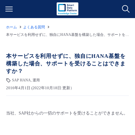
ホーム
よくある質問
サービス一覧
本サービスを利用せずに、独自にHANA基盤を構築した場合、サポートを受けることはできますか？
データ利活用
よくある質問
本サービスを利用せずに、独自にHANA基盤を
構築した場合、サポートを受けることはできま
クラウド/サーバー
データ利活用
料金情報
すか？
SAP HANA, 運用
ネットワーク
クラウド/サーバー
料金シミュレーター
ご利用開始ガイド
2016年4月1日 (2022年10月18日:更新）
■ 管理機能
IoT
ネットワーク
データ利活用
ユースケース
当社、SAP社からの一切のサポートを受けることができません。
- 管理機能
- バックアップ
モニタリング/監査
IoT
クラウド/サーバー
故障/メンテナンス情報
- セキュリティ・監査
サポート
モニタリング/監査
ネットワーク
サービス稼働状況