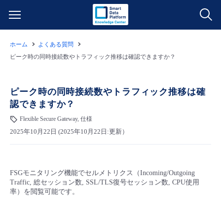
ホーム
よくある質問
サービス一覧
ピーク時の同時接続数やトラフィック推移は確認できますか？
データ利活用
よくある質問
ピーク時の同時接続数やトラフィック推移は確
認できますか？
クラウド/サーバー
データ利活用
料金情報
Flexible Secure Gateway, 仕様
2025年10月22日 (2025年10月22日:更新）
ネットワーク
クラウド/サーバー
料金シミュレーター
ご利用開始ガイド
■ 管理機能
IoT
ネットワーク
データ利活用
ユースケース
FSGモニタリング機能でセルメトリクス（Incoming/Outgoing
Traffic, 総セッション数, SSL/TLS復号セッション数, CPU使用
- 管理機能
- バックアップ
モニタリング/監査
IoT
クラウド/サーバー
率）を閲覧可能です。
故障/メンテナンス情報
- セキュリティ・監査
サポート
モニタリング/監査
ネットワーク
サービス稼働状況