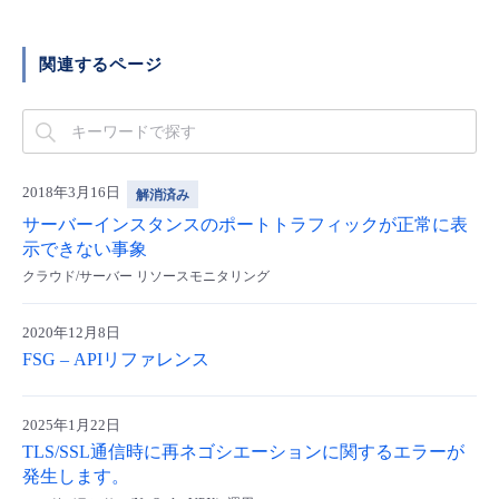
■ セットアップガイド
パートナー
- データと分析
管理機能
サポート
IoT
故障/メンテナンス履歴
関連するページ
- 新規お申し込み方法
販売パートナー向けプログラム
トレーニング/操作動画
- IoT
すべてのメニューを見る
管理機能
モニタリング/監査
メンテナンス予定
- 初期設定・確認
協業パートナー
脱炭素化
- マルチクラウド利用
すべてのメニューを見る
サポート
定期メンテナンス
2018年3月16日
解消済み
- ユーザー機能の管理
サーバーインスタンスのポートトラフィックが正常に表
- リモートワーク
示できない事象
すべてのメニューを見る
- 登録情報の管理
クラウド/サーバー リソースモニタリング
- ITインフラストラクチャー
- APIリファレンス
2020年12月8日
FSG – APIリファレンス
- その他
■ 基本構築ガイド
2025年1月22日
TLS/SSL通信時に再ネゴシエーションに関するエラーが
- クラウド / サーバー
発生します。