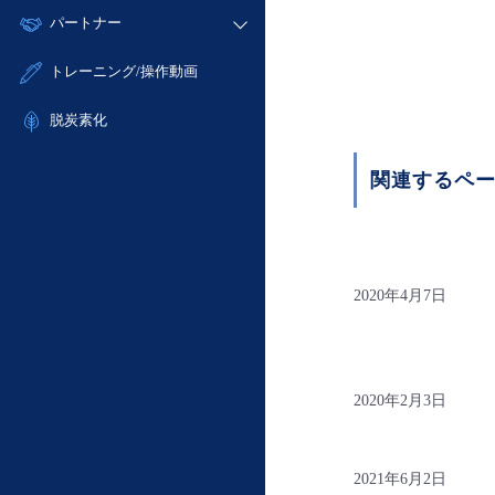
モニタリング/監査
故障/メンテナンス履歴
すべてのメニューを見る
パートナー
- IoT
- 初期設定・確認
サポート
メンテナンス予定
- マルチクラウド利用
- ユーザー機能の管理
販売パートナー向けプログラム
すべてのメニューを見る
トレーニング/操作動画
定期メンテナンス
- リモートワーク
- 登録情報の管理
協業パートナー
- ITインフラストラクチャー
脱炭素化
- APIリファレンス
- その他
■ 基本構築ガイド
関連するペ
- クラウド / サーバー
- Flexible InterConnect
- Flexible Remote Access
- vUTM2
2020年4月7日
2020年2月3日
2021年6月2日