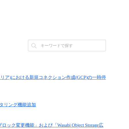
est(西日本エリア)における新規コネクション作成(GCP)の一時停
びモニタリング機能追加
LANブロック変更機能」および「Wasabi Object Storage広