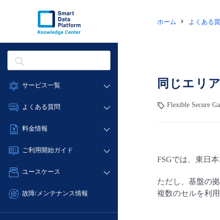
ホーム
よくある
同じエリ
サービス一覧
データ利活用
Flexible Secure 
よくある質問
クラウド/サーバー
データ利活用
料金情報
ネットワーク
クラウド/サーバー
料金シミュレーター
IoT
ご利用開始ガイド
ネットワーク
FSGでは、東日本
データ利活用
モニタリング/監査
■ 管理機能
IoT
ユースケース
クラウド/サーバー
サポート
ただし、基盤の拠
- 管理機能
モニタリング/監査
- バックアップ
ネットワーク
管理機能
複数のセルを利用
故障/メンテナンス情報
サポート
- セキュリティ・監査
■ セットアップガイド
IoT
すべてのメニューを見る
サービス稼働状況
管理機能
- データと分析
- 新規お申し込み方法