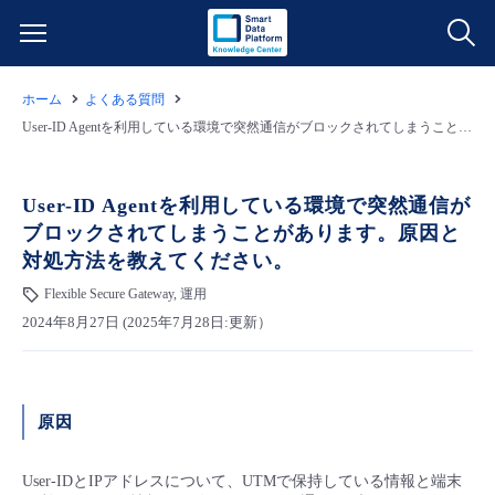
ホーム
よくある質問
サービス一覧
User-ID Agentを利用している環境で突然通信がブロックされてしまうことがあります。原因と対処方法を教えてください。
データ利活用
よくある質問
User-ID Agentを利用している環境で突然通信が
ブロックされてしまうことがあります。原因と
クラウド/サーバー
データ利活用
料金情報
対処方法を教えてください。
Flexible Secure Gateway, 運用
ネットワーク
クラウド/サーバー
料金シミュレーター
ご利用開始ガイド
2024年8月27日 (2025年7月28日:更新）
■ 管理機能
IoT
ネットワーク
データ利活用
ユースケース
原因
- 管理機能
- バックアップ
モニタリング/監査
IoT
クラウド/サーバー
故障/メンテナンス情報
User-IDとIPアドレスについて、UTMで保持している情報と端末
- セキュリティ・監査
サポート
モニタリング/監査
ネットワーク
サービス稼働状況