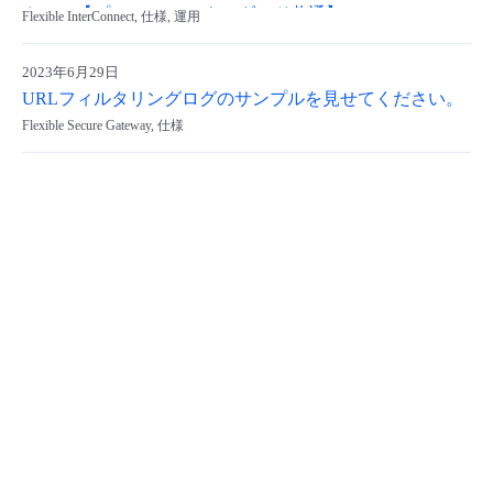
さい。【プレミアム/スタンダード共通】
Flexible InterConnect, 仕様, 運用
2023年6月29日
URLフィルタリングログのサンプルを見せてください。
Flexible Secure Gateway, 仕様