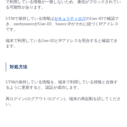
で利用している情報が一致しないため、通信がブロックされてい
■ セットアップガイド
る可能性があります。
パートナー
- データと分析
管理機能
サポート
IoT
故障/メンテナンス履歴
- 新規お申し込み方法
UTMで保持している情報は
セキュリティログ
のUser-IDで確認で
き、
userbysourceがUser-ID、Source IPがそれに紐づくIPアドレス
販売パートナー向けプログラム
トレーニング/操作動画
です。
- IoT
すべてのメニューを見る
管理機能
モニタリング/監査
メンテナンス予定
- 初期設定・確認
端末で利用しているUser-IDとIPアドレスを照合すると確認でき
協業パートナー
脱炭素化
- マルチクラウド利用
ます。
すべてのメニューを見る
サポート
定期メンテナンス
- ユーザー機能の管理
- リモートワーク
すべてのメニューを見る
- 登録情報の管理
対処方法
- ITインフラストラクチャー
- APIリファレンス
UTMの保持している情報を、端末で利用している情報と合致す
るように更新すると、認証が成功します。
- その他
再ログイン(ログアウト/ログイン)、端末の再起動を試してくださ
■ 基本構築ガイド
い。
- クラウド / サーバー