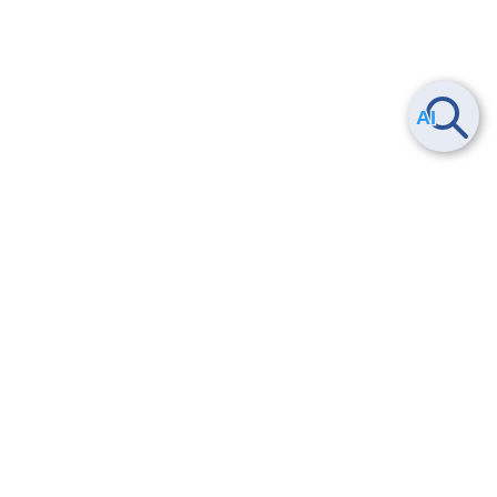
ヘルプ
よくある質問
お問い合わせ
トレーニング/操作動画
法的情報・信頼性
サービス利用規約・SLA