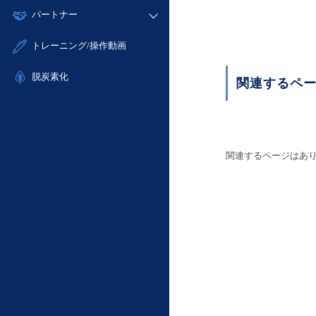
モニタリング/監査
故障/メンテナンス履歴
すべてのメニューを見る
パートナー
- IoT
- 初期設定・確認
サポート
メンテナンス予定
- マルチクラウド利用
- ユーザー機能の管理
販売パートナー向けプログラム
すべてのメニューを見る
トレーニング/操作動画
定期メンテナンス
- リモートワーク
- 登録情報の管理
協業パートナー
- ITインフラストラクチャー
脱炭素化
- APIリファレンス
関連するペ
- その他
■ 基本構築ガイド
- クラウド / サーバー
- Flexible InterConnect
関連するページはあ
- Flexible Remote Access
- vUTM2