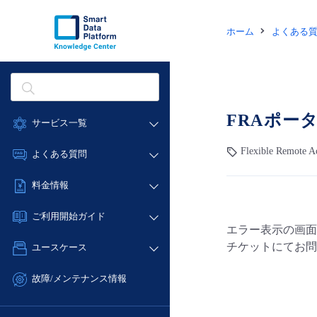
ホーム
よくある
FRAポー
サービス一覧
データ利活用
Flexible Remote 
よくある質問
クラウド/サーバー
データ利活用
料金情報
ネットワーク
クラウド/サーバー
料金シミュレーター
IoT
ご利用開始ガイド
ネットワーク
エラー表示の画面
データ利活用
モニタリング/監査
■ 管理機能
IoT
チケットにてお問
ユースケース
クラウド/サーバー
サポート
- 管理機能
モニタリング/監査
- バックアップ
ネットワーク
管理機能
故障/メンテナンス情報
サポート
- セキュリティ・監査
■ セットアップガイド
IoT
すべてのメニューを見る
サービス稼働状況
管理機能
- データと分析
- 新規お申し込み方法