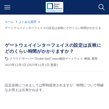
ホーム
よくある質問
サービス一覧
ゲートウェイインターフェイスの設定は反映にどのくらい時間がかかりますか？
データ利活用
よくある質問
ゲートウェイインターフェイスの設定は反映に
どのくらい時間がかかりますか？
クラウド/サーバー
データ利活用
料金情報
クラウド/サーバー Flexible InterConnect接続ゲートウェイ, 構築, 運用
2025年12月1日 (2025年12月1日:更新）
ネットワーク
クラウド/サーバー
料金シミュレーター
ご利用開始ガイド
■ 管理機能
IoT
ネットワーク
データ利活用
ユースケース
設定反映につきましては即時提供されますが、時間について明確
なお答えは出来かねます。
- 管理機能
- バックアップ
モニタリング/監査
IoT
クラウド/サーバー
故障/メンテナンス情報
- セキュリティ・監査
サポート
モニタリング/監査
ネットワーク
サービス稼働状況