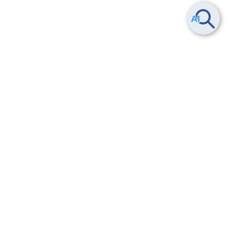
Smart Data Platform につい
ヘルプ
て
よくある質問
特長
お問い合わせ
サービス一覧
トレーニング/操作動画
ユースケース
導入事例
法的情報・信頼性
料金情報
サービス利用規約・SLA
お知らせ
セキュリティ&コンプライア
ンス
パートナー