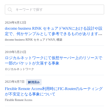
- Flexible InterConnect
- Flexible Remote Access
2024年4月12日
docomo business RINK セキュアドWANにおける設計や設
定で、何かサンプルとして参考できるものがあります
- vUTM2
か？
docomo business RINK セキュアドWAN, 構築
2019年5月21日
ロジカルネットワークにて仮想サーバー上のリソースで
一部のパケットが欠落する事象
ロジカルネットワーク
2023年4月7日
解消済み
Flexible Remote Access利用時にFIC-Routerのルーティング
が不安定となる事象について
Flexible Remote Access