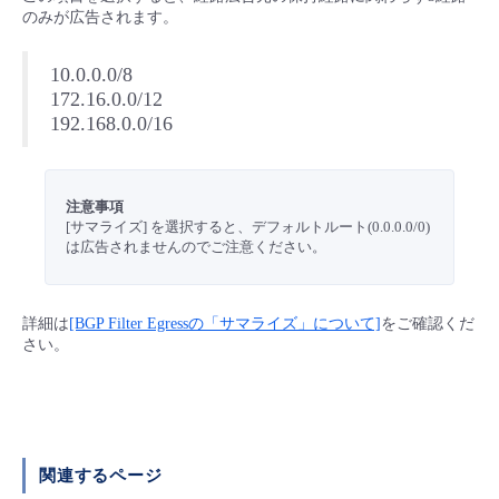
■ セットアップガイド
のみが広告されます。
パートナー
- データと分析
管理機能
サポート
IoT
故障/メンテナンス履歴
- 新規お申し込み方法
10.0.0.0/8
172.16.0.0/12
販売パートナー向けプログラム
トレーニング/操作動画
- IoT
192.168.0.0/16
すべてのメニューを見る
管理機能
モニタリング/監査
メンテナンス予定
- 初期設定・確認
協業パートナー
脱炭素化
- マルチクラウド利用
すべてのメニューを見る
サポート
定期メンテナンス
- ユーザー機能の管理
注意事項
[サマライズ] を選択すると、デフォルトルート(0.0.0.0/0)
- リモートワーク
は広告されませんのでご注意ください。
すべてのメニューを見る
- 登録情報の管理
- ITインフラストラクチャー
- APIリファレンス
詳細は
[BGP Filter Egressの「サマライズ」について]
をご確認くだ
さい。
- その他
■ 基本構築ガイド
- クラウド / サーバー
関連するページ