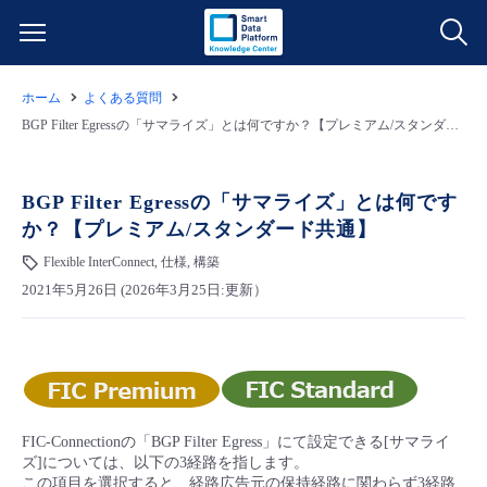
ホーム
よくある質問
サービス一覧
BGP Filter Egressの「サマライズ」とは何ですか？【プレミアム/スタンダード共通】
データ利活用
よくある質問
BGP Filter Egressの「サマライズ」とは何です
か？【プレミアム/スタンダード共通】
クラウド/サーバー
データ利活用
料金情報
Flexible InterConnect, 仕様, 構築
2021年5月26日 (2026年3月25日:更新）
ネットワーク
クラウド/サーバー
料金シミュレーター
ご利用開始ガイド
■ 管理機能
IoT
ネットワーク
データ利活用
ユースケース
- 管理機能
- バックアップ
モニタリング/監査
IoT
クラウド/サーバー
故障/メンテナンス情報
FIC-Connectionの「BGP Filter Egress」にて設定できる[サマライ
ズ]については、以下の3経路を指します。
- セキュリティ・監査
サポート
モニタリング/監査
ネットワーク
サービス稼働状況
この項目を選択すると、経路広告元の保持経路に関わらず3経路