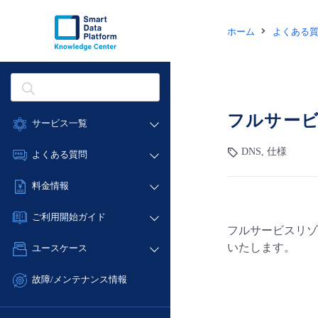
ホーム
よくある
フルサー
サービス一覧
データ利活用
DNS, 仕様
よくある質問
クラウド/サーバー
データ利活用
料金情報
ネットワーク
クラウド/サーバー
料金シミュレーター
IoT
ご利用開始ガイド
ネットワーク
フルサービスリゾ
データ利活用
モニタリング/監査
■ 管理機能
IoT
いたします。
ユースケース
クラウド/サーバー
サポート
- 管理機能
モニタリング/監査
- バックアップ
ネットワーク
管理機能
故障/メンテナンス情報
サポート
- セキュリティ・監査
■ セットアップガイド
IoT
すべてのメニューを見る
サービス稼働状況
管理機能
- データと分析
- 新規お申し込み方法