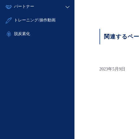
モニタリング/監査
故障/メンテナンス履歴
すべてのメニューを見る
パートナー
- IoT
- 初期設定・確認
サポート
メンテナンス予定
- マルチクラウド利用
- ユーザー機能の管理
販売パートナー向けプログラム
すべてのメニューを見る
トレーニング/操作動画
定期メンテナンス
- リモートワーク
- 登録情報の管理
協業パートナー
- ITインフラストラクチャー
脱炭素化
- APIリファレンス
関連するペ
- その他
■ 基本構築ガイド
- クラウド / サーバー
- Flexible InterConnect
2023年5月9日
- Flexible Remote Access
- vUTM2