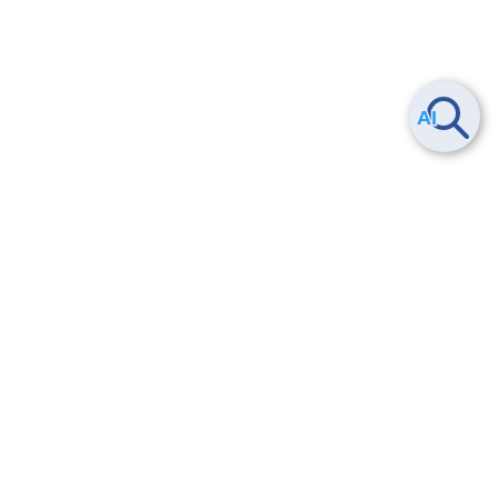
ヘルプ
よくある質問
お問い合わせ
トレーニング/操作動画
法的情報・信頼性
サービス利用規約・SLA