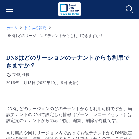
ホーム
よくある質問
サービス一覧
DNSはどのリージョンのテナントからも利用できますか？
データ利活用
よくある質問
DNSはどのリージョンのテナントからも利用で
きますか？
クラウド/サーバー
データ利活用
料金情報
DNS, 仕様
2016年11月15日 (2022年10月19日:更新）
ネットワーク
クラウド/サーバー
料金シミュレーター
ご利用開始ガイド
■ 管理機能
IoT
ネットワーク
データ利活用
ユースケース
DNSはどのリージョンのどのテナントからも利用可能ですが、当
該テナントのDNSで設定した情報（ゾーン、レコードセット）は
- 管理機能
- バックアップ
モニタリング/監査
IoT
クラウド/サーバー
設定元のテナントからのみ 閲覧、編集、削除が可能です。
故障/メンテナンス情報
同じ契約や同じリージョン内であっても他テナントからDNS設定
- セキュリティ・監査
サポート
モニタリング/監査
ネットワーク
サービス稼働状況
情報を閲覧、編集、削除をすることはできませんので、ご注意く