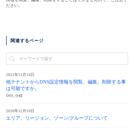
■ セットアップガイド
ださい。
パートナー
- データと分析
管理機能
サポート
IoT
故障/メンテナンス履歴
- 新規お申し込み方法
販売パートナー向けプログラム
トレーニング/操作動画
- IoT
すべてのメニューを見る
管理機能
モニタリング/監査
メンテナンス予定
- 初期設定・確認
関連するページ
協業パートナー
脱炭素化
- マルチクラウド利用
すべてのメニューを見る
サポート
定期メンテナンス
- ユーザー機能の管理
- リモートワーク
すべてのメニューを見る
- 登録情報の管理
2021年11月14日
- ITインフラストラクチャー
他テナントからDNS設定情報を閲覧、編集、削除する事
- APIリファレンス
は可能ですか。
DNS, 仕様
- その他
■ 基本構築ガイド
2020年12月10日
エリア、リージョン、ゾーン/グループについて
- クラウド / サーバー