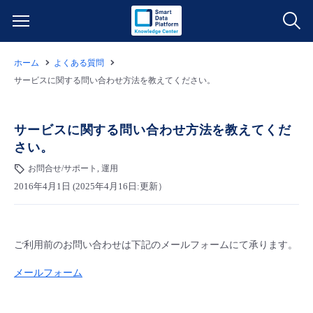
ホーム
よくある質問
サービス一覧
サービスに関する問い合わせ方法を教えてください。
データ利活用
よくある質問
サービスに関する問い合わせ方法を教えてくだ
さい。
クラウド/サーバー
データ利活用
料金情報
お問合せ/サポート, 運用
2016年4月1日 (2025年4月16日:更新）
ネットワーク
クラウド/サーバー
料金シミュレーター
ご利用開始ガイド
■ 管理機能
IoT
ネットワーク
データ利活用
ユースケース
ご利用前のお問い合わせは下記のメールフォームにて承ります。
- 管理機能
- バックアップ
モニタリング/監査
IoT
クラウド/サーバー
故障/メンテナンス情報
メールフォーム
- セキュリティ・監査
サポート
モニタリング/監査
ネットワーク
サービス稼働状況