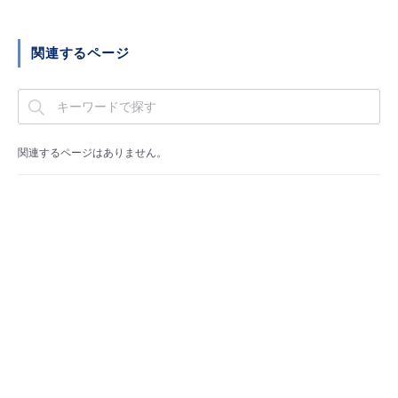
■ セットアップガイド
パートナー
- データと分析
管理機能
サポート
IoT
故障/メンテナンス履歴
関連するページ
- 新規お申し込み方法
販売パートナー向けプログラム
トレーニング/操作動画
- IoT
すべてのメニューを見る
管理機能
モニタリング/監査
メンテナンス予定
- 初期設定・確認
協業パートナー
脱炭素化
- マルチクラウド利用
すべてのメニューを見る
サポート
定期メンテナンス
関連するページはありません。
- ユーザー機能の管理
- リモートワーク
すべてのメニューを見る
- 登録情報の管理
- ITインフラストラクチャー
- APIリファレンス
- その他
■ 基本構築ガイド
- クラウド / サーバー