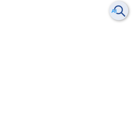
Smart Data Platform につい
ヘルプ
て
よくある質問
特長
お問い合わせ
サービス一覧
トレーニング/操作動画
ユースケース
導入事例
法的情報・信頼性
料金情報
サービス利用規約・SLA
お知らせ
セキュリティ&コンプライア
ンス
パートナー