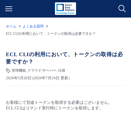
ホーム
よくある質問
サービス一覧
ECL CLIの利用において、トークンの取得は必要ですか？
データ利活用
よくある質問
ECL CLIの利用において、トークンの取得は必
要ですか？
クラウド/サーバー
データ利活用
料金情報
管理機能, クラウド/サーバー, 仕様
2026年5月20日 (2026年7月24日:更新）
ネットワーク
クラウド/サーバー
料金シミュレーター
ご利用開始ガイド
■ 管理機能
IoT
ネットワーク
データ利活用
ユースケース
お客様にて別途トークンを取得する必要はございません。
ECL CLIはコマンド実行時にトークンを取得します。
- 管理機能
- バックアップ
モニタリング/監査
IoT
クラウド/サーバー
故障/メンテナンス情報
- セキュリティ・監査
サポート
モニタリング/監査
ネットワーク
サービス稼働状況