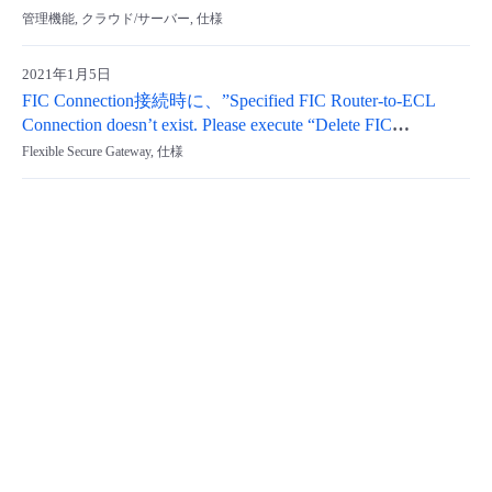
管理機能, クラウド/サーバー, 仕様
- Flexible InterConnect
2021年1月5日
- Flexible Remote Access
FIC Connection接続時に、”Specified FIC Router-to-ECL
Connection doesn’t exist. Please execute “Delete FIC
Connection” once and try again from “Create FIC
- vUTM2
Flexible Secure Gateway, 仕様
Connection”.”のエラーが表示されました。対処方法を教
えてください。