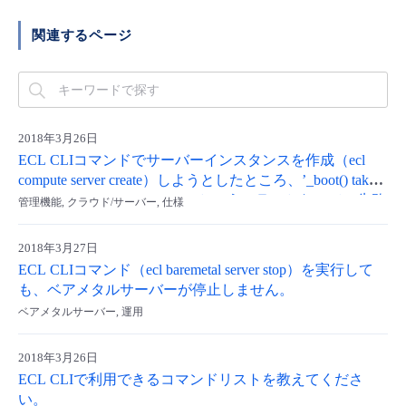
■ セットアップガイド
関連するページ
パートナー
- データと分析
管理機能
サポート
IoT
故障/メンテナンス履歴
- 新規お申し込み方法
販売パートナー向けプログラム
トレーニング/操作動画
- IoT
すべてのメニューを見る
管理機能
モニタリング/監査
メンテナンス予定
- 初期設定・確認
協業パートナー
2018年3月26日
脱炭素化
- マルチクラウド利用
すべてのメニューを見る
サポート
定期メンテナンス
ECL CLIコマンドでサーバーインスタンスを作成（ecl
- ユーザー機能の管理
compute server create）しようとしたところ、’_boot() takes
- リモートワーク
at least 6 arguments (19 given)’というエラーとなって、失敗
管理機能, クラウド/サーバー, 仕様
すべてのメニューを見る
- 登録情報の管理
します。
- ITインフラストラクチャー
2018年3月27日
- APIリファレンス
ECL CLIコマンド（ecl baremetal server stop）を実行して
も、ベアメタルサーバーが停止しません。
- その他
ベアメタルサーバー, 運用
■ 基本構築ガイド
2018年3月26日
ECL CLIで利用できるコマンドリストを教えてくださ
- クラウド / サーバー
い。