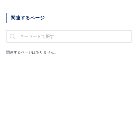
■ セットアップガイド
パートナー
- データと分析
管理機能
サポート
IoT
故障/メンテナンス履歴
関連するページ
- 新規お申し込み方法
販売パートナー向けプログラム
トレーニング/操作動画
- IoT
すべてのメニューを見る
管理機能
モニタリング/監査
メンテナンス予定
- 初期設定・確認
協業パートナー
脱炭素化
- マルチクラウド利用
すべてのメニューを見る
サポート
定期メンテナンス
関連するページはありません。
- ユーザー機能の管理
- リモートワーク
すべてのメニューを見る
- 登録情報の管理
- ITインフラストラクチャー
- APIリファレンス
- その他
■ 基本構築ガイド
- クラウド / サーバー