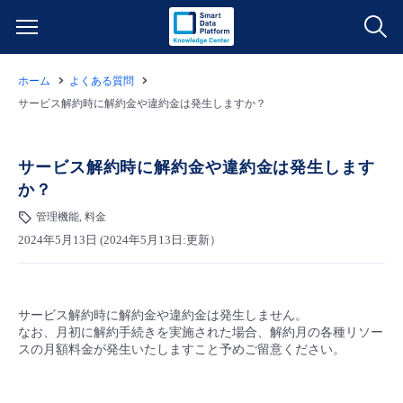
ホーム
よくある質問
サービス一覧
サービス解約時に解約金や違約金は発生しますか？
データ利活用
よくある質問
サービス解約時に解約金や違約金は発生します
か？
クラウド/サーバー
データ利活用
料金情報
管理機能, 料金
2024年5月13日 (2024年5月13日:更新）
ネットワーク
クラウド/サーバー
料金シミュレーター
ご利用開始ガイド
■ 管理機能
IoT
ネットワーク
データ利活用
ユースケース
サービス解約時に解約金や違約金は発生しません。
なお、月初に解約手続きを実施された場合、解約月の各種リソー
- 管理機能
- バックアップ
モニタリング/監査
IoT
クラウド/サーバー
スの月額料金が発生いたしますこと予めご留意ください。
故障/メンテナンス情報
- セキュリティ・監査
サポート
モニタリング/監査
ネットワーク
サービス稼働状況