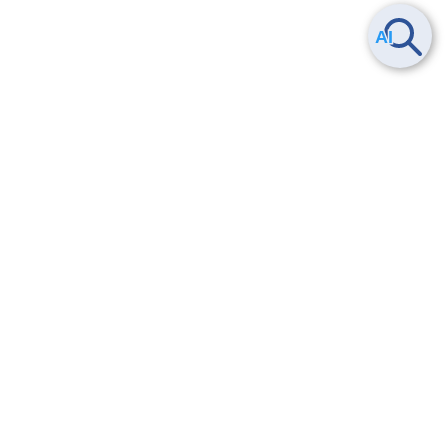
Smart Data Platform につい
ヘルプ
て
よくある質問
特長
お問い合わせ
サービス一覧
トレーニング/操作動画
ユースケース
導入事例
法的情報・信頼性
料金情報
サービス利用規約・SLA
お知らせ
セキュリティ&コンプライア
ンス
パートナー