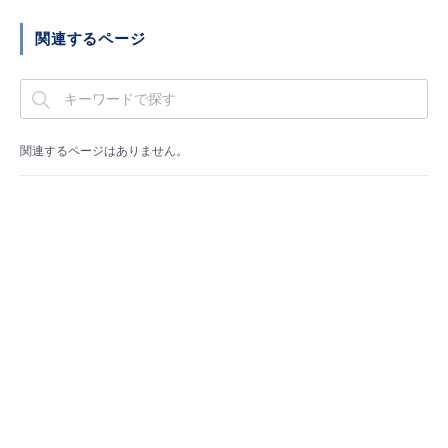
■ セットアップガイド
関連するページ
パートナー
- データと分析
管理機能
サポート
IoT
故障/メンテナンス履歴
- 新規お申し込み方法
販売パートナー向けプログラム
トレーニング/操作動画
- IoT
すべてのメニューを見る
管理機能
モニタリング/監査
メンテナンス予定
- 初期設定・確認
関連するページはありません。
協業パートナー
脱炭素化
- マルチクラウド利用
すべてのメニューを見る
サポート
定期メンテナンス
- ユーザー機能の管理
- リモートワーク
すべてのメニューを見る
- 登録情報の管理
- ITインフラストラクチャー
- APIリファレンス
- その他
■ 基本構築ガイド
- クラウド / サーバー