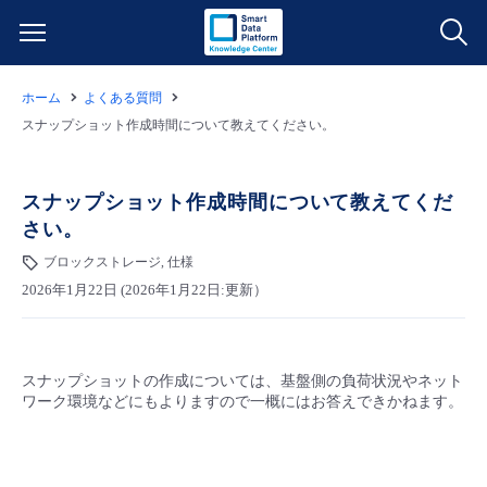
ホーム
よくある質問
サービス一覧
スナップショット作成時間について教えてください。
データ利活用
よくある質問
スナップショット作成時間について教えてくだ
さい。
クラウド/サーバー
データ利活用
料金情報
ブロックストレージ, 仕様
2026年1月22日 (2026年1月22日:更新）
ネットワーク
クラウド/サーバー
料金シミュレーター
ご利用開始ガイド
■ 管理機能
IoT
ネットワーク
データ利活用
ユースケース
スナップショットの作成については、基盤側の負荷状況やネット
ワーク環境などにもよりますので一概にはお答えできかねます。
- 管理機能
- バックアップ
モニタリング/監査
IoT
クラウド/サーバー
故障/メンテナンス情報
- セキュリティ・監査
サポート
モニタリング/監査
ネットワーク
サービス稼働状況