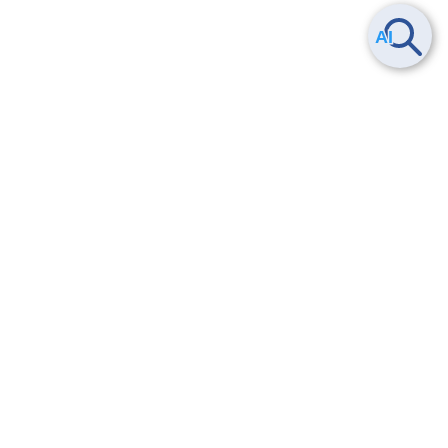
Smart Data Platform につい
ヘルプ
て
よくある質問
特長
お問い合わせ
サービス一覧
トレーニング/操作動画
ユースケース
導入事例
法的情報・信頼性
料金情報
サービス利用規約・SLA
お知らせ
セキュリティ&コンプライア
ンス
パートナー