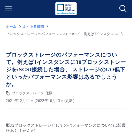
ホーム
よくある質問
サービス一覧
ブロックストレージのパフォーマンスについて。例えば1インスタンスに30ブロックストレージをiSCSI接続した場合、 ストレージのI/O低下といったパフォーマンス影響はあるでしょうか。
データ利活用
よくある質問
ブロックストレージのパフォーマンスについ
て。例えば1インスタンスに30ブロックストレー
クラウド/サーバー
データ利活用
料金情報
ジをiSCSI接続した場合、 ストレージのI/O低下
といったパフォーマンス影響はあるでしょう
ネットワーク
クラウド/サーバー
料金シミュレーター
ご利用開始ガイド
か。
ブロックストレージ, 仕様
■ 管理機能
IoT
ネットワーク
データ利活用
ユースケース
2021年12月11日 (2022年10月13日:更新）
- 管理機能
- バックアップ
モニタリング/監査
IoT
クラウド/サーバー
故障/メンテナンス情報
概ねブロックストレージとしてのパフォーマンスについては影響
- セキュリティ・監査
サポート
モニタリング/監査
ネットワーク
サービス稼働状況
はありませんが、