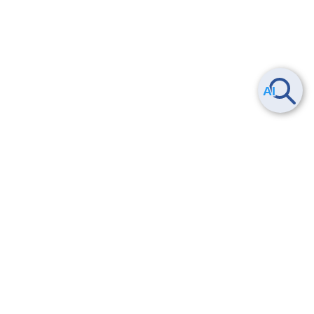
Smart Data Platform につい
ヘルプ
て
よくある質問
特長
お問い合わせ
サービス一覧
トレーニング/操作動画
ユースケース
導入事例
法的情報・信頼性