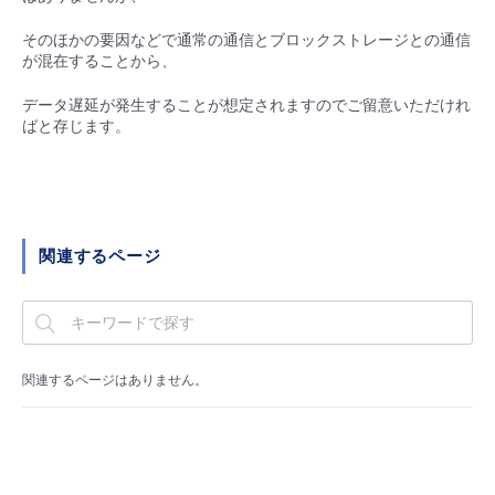
■ セットアップガイド
そのほかの要因などで通常の通信とブロックストレージとの通信
パートナー
- データと分析
管理機能
サポート
IoT
故障/メンテナンス履歴
が混在することから、
- 新規お申し込み方法
販売パートナー向けプログラム
データ遅延が発生することが想定されますのでご留意いただけれ
トレーニング/操作動画
- IoT
すべてのメニューを見る
管理機能
モニタリング/監査
メンテナンス予定
ばと存じます。
- 初期設定・確認
協業パートナー
脱炭素化
- マルチクラウド利用
すべてのメニューを見る
サポート
定期メンテナンス
- ユーザー機能の管理
- リモートワーク
すべてのメニューを見る
関連するページ
- 登録情報の管理
- ITインフラストラクチャー
- APIリファレンス
- その他
関連するページはありません。
■ 基本構築ガイド
- クラウド / サーバー