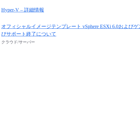
Hyper-V – 詳細情報
オフィシャルイメージテンプレート vSphere ESXi 6.0およびゲスト
びサポート終了について
クラウド/サーバー