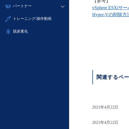
モニタリング/監査
【参考】
故障/メンテナンス履歴
すべてのメニューを見る
パートナー
- IoT
- 初期設定・確認
vSphere ESX
サポート
メンテナンス予定
Hyper-Vの削除方
- マルチクラウド利用
- ユーザー機能の管理
販売パートナー向けプログラム
すべてのメニューを見る
トレーニング/操作動画
定期メンテナンス
- リモートワーク
- 登録情報の管理
協業パートナー
- ITインフラストラクチャー
脱炭素化
- APIリファレンス
- その他
■ 基本構築ガイド
- クラウド / サーバー
- Flexible InterConnect
- Flexible Remote Access
関連するペ
- vUTM2
2021年4月22日
2021年4月22日