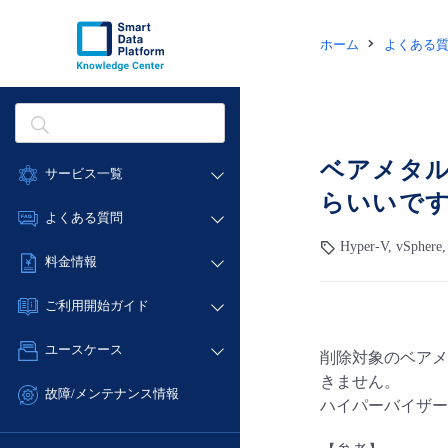
ホーム
よくある
ベアメタ
サービス一覧
らいいで
データ利活用
よくある質問
クラウド/サーバー
Hyper-V, vSp
データ利活用
料金情報
ネットワーク
クラウド/サーバー
料金シミュレーター
IoT
ご利用開始ガイド
ネットワーク
データ利活用
モニタリング/監査
■ 管理機能
IoT
ユースケース
削除対象のベアメ
クラウド/サーバー
サポート
- 管理機能
モニタリング/監査
きません。
- バックアップ
ネットワーク
管理機能
故障/メンテナンス情報
ハイパーバイザー
サポート
- セキュリティ・監査
■ セットアップガイド
IoT
すべてのメニューを見る
サービス稼働状況
管理機能
- データと分析
- 新規お申し込み方法