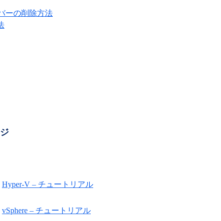
iサーバーの削除方法
法
ージ
Hyper-V – チュートリアル
vSphere – チュートリアル