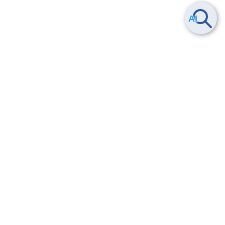
Smart Data Platform につい
ヘルプ
て
よくある質問
特長
お問い合わせ
サービス一覧
トレーニング/操作動画
ユースケース
導入事例
法的情報・信頼性
料金情報
サービス利用規約・SLA
お知らせ
セキュリティ&コンプライア
ンス
パートナー