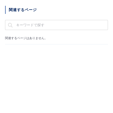
■ セットアップガイド
関連するページ
パートナー
- データと分析
管理機能
サポート
IoT
故障/メンテナンス履歴
- 新規お申し込み方法
販売パートナー向けプログラム
トレーニング/操作動画
- IoT
すべてのメニューを見る
管理機能
モニタリング/監査
メンテナンス予定
- 初期設定・確認
関連するページはありません。
協業パートナー
脱炭素化
- マルチクラウド利用
すべてのメニューを見る
サポート
定期メンテナンス
- ユーザー機能の管理
- リモートワーク
すべてのメニューを見る
- 登録情報の管理
- ITインフラストラクチャー
- APIリファレンス
- その他
■ 基本構築ガイド
- クラウド / サーバー