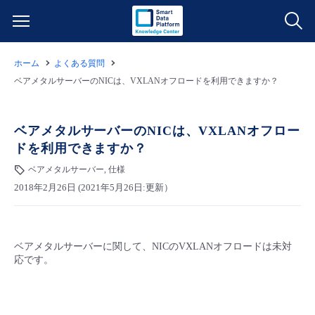
ホーム
よくある質問
サービス一覧
ベアメタルサーバーのNICは、VXLANオフロードを利用できますか？
データ利活用
よくある質問
ベアメタルサーバーのNICは、VXLANオフロー
ドを利用できますか？
クラウド/サーバー
データ利活用
料金情報
ベアメタルサーバー, 仕様
2018年2月26日 (2021年5月26日:更新）
ネットワーク
クラウド/サーバー
料金シミュレーター
ご利用開始ガイド
■ 管理機能
IoT
ネットワーク
データ利活用
ユースケース
ベアメタルサーバーに関して、NICのVXLANオフロードは未対
応です。
- 管理機能
- バックアップ
モニタリング/監査
IoT
クラウド/サーバー
故障/メンテナンス情報
- セキュリティ・監査
サポート
モニタリング/監査
ネットワーク
サービス稼働状況