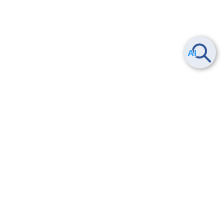
ヘルプ
よくある質問
お問い合わせ
トレーニング/操作動画
法的情報・信頼性
サービス利用規約・SLA