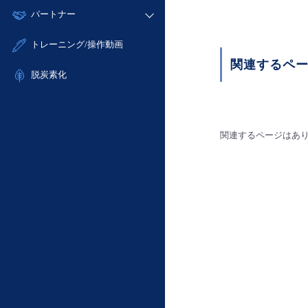
モニタリング/監査
故障/メンテナンス履歴
すべてのメニューを見る
パートナー
- IoT
- 初期設定・確認
サポート
メンテナンス予定
- マルチクラウド利用
- ユーザー機能の管理
販売パートナー向けプログラム
すべてのメニューを見る
トレーニング/操作動画
定期メンテナンス
- リモートワーク
- 登録情報の管理
協業パートナー
関連するペ
- ITインフラストラクチャー
脱炭素化
- APIリファレンス
- その他
■ 基本構築ガイド
- クラウド / サーバー
関連するページはあ
- Flexible InterConnect
- Flexible Remote Access
- vUTM2