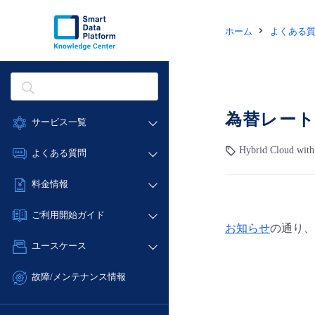
ホーム
よくある
為替レー
サービス一覧
データ利活用
Hybrid Cloud wit
よくある質問
クラウド/サーバー
データ利活用
料金情報
ネットワーク
クラウド/サーバー
料金シミュレーター
IoT
ご利用開始ガイド
ネットワーク
お知らせ
の通り、
データ利活用
モニタリング/監査
■ 管理機能
IoT
ユースケース
クラウド/サーバー
サポート
- 管理機能
モニタリング/監査
- バックアップ
ネットワーク
管理機能
故障/メンテナンス情報
サポート
- セキュリティ・監査
■ セットアップガイド
IoT
すべてのメニューを見る
サービス稼働状況
管理機能
- データと分析
- 新規お申し込み方法