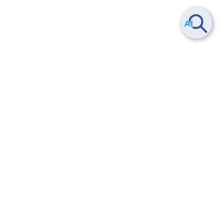
Smart Data Platform につい
ヘルプ
て
よくある質問
特長
お問い合わせ
サービス一覧
トレーニング/操作動画
ユースケース
導入事例
法的情報・信頼性
料金情報
サービス利用規約・SLA
お知らせ
セキュリティ&コンプライア
ンス
パートナー