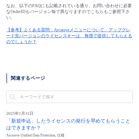
■ セットアップガイド
なお、以下のFAQにも記載されている通り、お問い合わせに必要
なOrderIDもバージョン毎で異なりますのでこちらもご参照下さ
パートナー
- データと分析
管理機能
サポート
IoT
故障/メンテナンス履歴
い。
- 新規お申し込み方法
販売パートナー向けプログラム
【参考】よくある質問：Arcserveメニューについて、アップグレ
トレーニング/操作動画
- IoT
すべてのメニューを見る
管理機能
モニタリング/監査
メンテナンス予定
ード先バージョンのライセンスキーは、無償で提供してもらえる
- 初期設定・確認
のでしょうか？
協業パートナー
脱炭素化
- マルチクラウド利用
すべてのメニューを見る
サポート
定期メンテナンス
- ユーザー機能の管理
- リモートワーク
すべてのメニューを見る
- 登録情報の管理
関連するページ
- ITインフラストラクチャー
- APIリファレンス
- その他
■ 基本構築ガイド
2025年1月31日
「新規申込」したライセンスの発行を早めてもらうこと
はできますか？
- クラウド / サーバー
Arcserve Unified Data Protection, 仕様