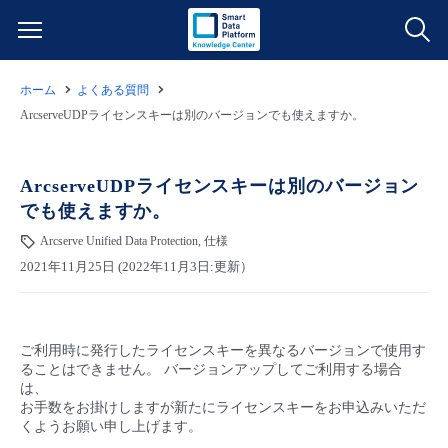
ホーム
よくある質問
サービス一覧
ArcserveUDPライセンスキーは別のバージョンでも使えますか。
データ利活用
よくある質問
ArcserveUDPライセンスキーは別のバージョン
でも使えますか。
クラウド/サーバー
データ利活用
料金情報
Arcserve Unified Data Protection, 仕様
2021年11月25日 (2022年11月3日:更新）
ネットワーク
クラウド/サーバー
料金シミュレーター
ご利用開始ガイド
■ 管理機能
IoT
ネットワーク
データ利活用
ユースケース
ご利用時に発行したライセンスキーを異なるバージョンで使用す
ることはできません。 バージョンアップしてご利用する場合
- 管理機能
- バックアップ
モニタリング/監査
IoT
クラウド/サーバー
は、
故障/メンテナンス情報
お手数をお掛けしますが新たにライセンスキーをお申込みいただ
くようお願い申し上げます。
- セキュリティ・監査
サポート
モニタリング/監査
ネットワーク
サービス稼働状況