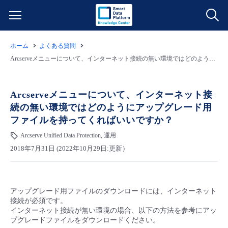
ホーム
よくある質問
サービス一覧
Arcserveメニューについて、インターネット接続の無い環境ではどのようにアップグレード用ファイルを持ってくればいいですか？
データ利活用
よくある質問
Arcserveメニューについて、インターネット接
続の無い環境ではどのようにアップグレード用
クラウド/サーバー
データ利活用
料金情報
ファイルを持ってくればいいですか？
Arcserve Unified Data Protection, 運用
ネットワーク
クラウド/サーバー
料金シミュレーター
ご利用開始ガイド
2018年7月31日 (2022年10月29日:更新）
■ 管理機能
IoT
ネットワーク
データ利活用
ユースケース
アップグレード用ファイルのダウンロードには、インターネット
- 管理機能
- バックアップ
モニタリング/監査
IoT
クラウド/サーバー
故障/メンテナンス情報
接続が必須です。
インターネット接続が無い環境の場合、以下の方法を参考にアッ
プグレードファイルをダウンロードください。
- セキュリティ・監査
サポート
モニタリング/監査
ネットワーク
サービス稼働状況