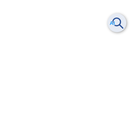
Smart Data Platform につい
ヘルプ
て
よくある質問
特長
お問い合わせ
サービス一覧
トレーニング/操作動画
ユースケース
導入事例
法的情報・信頼性
料金情報
サービス利用規約・SLA
お知らせ
セキュリティ&コンプライア