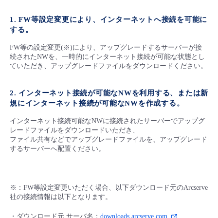
■ セットアップガイド
1. FW等設定変更により、インターネットへ接続を可能に
パートナー
- データと分析
管理機能
サポート
IoT
故障/メンテナンス履歴
する。
- 新規お申し込み方法
販売パートナー向けプログラム
FW等の設定変更(※)により、アップグレードするサーバーが接
トレーニング/操作動画
- IoT
すべてのメニューを見る
管理機能
モニタリング/監査
メンテナンス予定
続されたNWを、一時的にインターネット接続が可能な状態とし
- 初期設定・確認
ていただき、アップグレードファイルをダウンロードください。
協業パートナー
脱炭素化
- マルチクラウド利用
すべてのメニューを見る
サポート
定期メンテナンス
- ユーザー機能の管理
2. インターネット接続が可能なNWを利用する、または新
規にインターネット接続が可能なNWを作成する。
- リモートワーク
すべてのメニューを見る
- 登録情報の管理
インターネット接続可能なNWに接続されたサーバーでアップグ
レードファイルをダウンロードいただき、
- ITインフラストラクチャー
ファイル共有などでアップグレードファイルを、アップグレード
- APIリファレンス
するサーバーへ配置ください。
- その他
■ 基本構築ガイド
※：FW等設定変更いただく場合、以下ダウンロード元のArcserve
社の接続情報は以下となります。
- クラウド / サーバー
・ダウンロード元 サーバ名：
downloads.arcserve.com