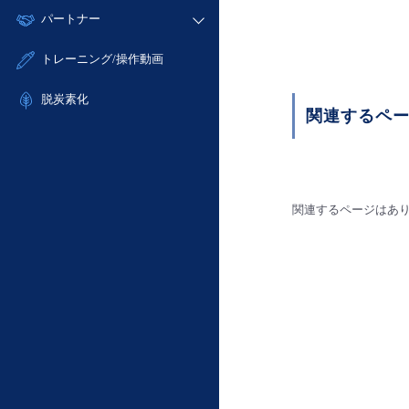
モニタリング/監査
故障/メンテナンス履歴
すべてのメニューを見る
パートナー
- IoT
- 初期設定・確認
サポート
メンテナンス予定
- マルチクラウド利用
- ユーザー機能の管理
販売パートナー向けプログラム
すべてのメニューを見る
トレーニング/操作動画
定期メンテナンス
- リモートワーク
- 登録情報の管理
協業パートナー
- ITインフラストラクチャー
脱炭素化
- APIリファレンス
関連するペ
- その他
■ 基本構築ガイド
- クラウド / サーバー
- Flexible InterConnect
関連するページはあ
- Flexible Remote Access
- vUTM2