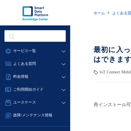
ホーム
よくある
最初に入
サービス一覧
はできま
データ利活用
よくある質問
クラウド/サーバー
IoT Connect Mo
データ利活用
料金情報
ネットワーク
クラウド/サーバー
料金シミュレーター
IoT
ご利用開始ガイド
ネットワーク
データ利活用
モニタリング/監査
■ 管理機能
IoT
ユースケース
再インストール可
クラウド/サーバー
サポート
- 管理機能
モニタリング/監査
- バックアップ
ネットワーク
管理機能
故障/メンテナンス情報
サポート
- セキュリティ・監査
■ セットアップガイド
IoT
すべてのメニューを見る
サービス稼働状況
管理機能
- データと分析
- 新規お申し込み方法