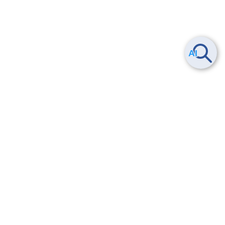
ヘルプ
よくある質問
お問い合わせ
トレーニング/操作動画
法的情報・信頼性
サービス利用規約・SLA