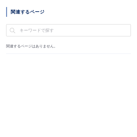
■ セットアップガイド
関連するページ
パートナー
- データと分析
管理機能
サポート
IoT
故障/メンテナンス履歴
- 新規お申し込み方法
販売パートナー向けプログラム
トレーニング/操作動画
- IoT
すべてのメニューを見る
管理機能
モニタリング/監査
メンテナンス予定
- 初期設定・確認
関連するページはありません。
協業パートナー
脱炭素化
- マルチクラウド利用
すべてのメニューを見る
サポート
定期メンテナンス
- ユーザー機能の管理
- リモートワーク
すべてのメニューを見る
- 登録情報の管理
- ITインフラストラクチャー
- APIリファレンス
- その他
■ 基本構築ガイド
- クラウド / サーバー