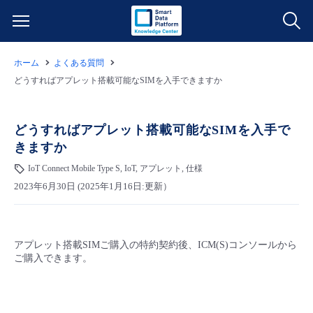
ホーム
よくある質問
サービス一覧
どうすればアプレット搭載可能なSIMを入手できますか
データ利活用
よくある質問
どうすればアプレット搭載可能なSIMを入手で
きますか
クラウド/サーバー
データ利活用
料金情報
IoT Connect Mobile Type S, IoT, アプレット, 仕様
2023年6月30日 (2025年1月16日:更新）
ネットワーク
クラウド/サーバー
料金シミュレーター
ご利用開始ガイド
■ 管理機能
IoT
ネットワーク
データ利活用
ユースケース
アプレット搭載SIMご購入の特約契約後、ICM(S)コンソールから
ご購入できます。
- 管理機能
- バックアップ
モニタリング/監査
IoT
クラウド/サーバー
故障/メンテナンス情報
- セキュリティ・監査
サポート
モニタリング/監査
ネットワーク
サービス稼働状況