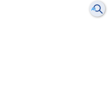
Smart Data Platform につい
ヘルプ
て
よくある質問
特長
お問い合わせ
サービス一覧
トレーニング/操作動画
ユースケース
導入事例
法的情報・信頼性
料金情報
サービス利用規約・SLA
お知らせ
セキュリティ&コンプライア
ンス
パートナー