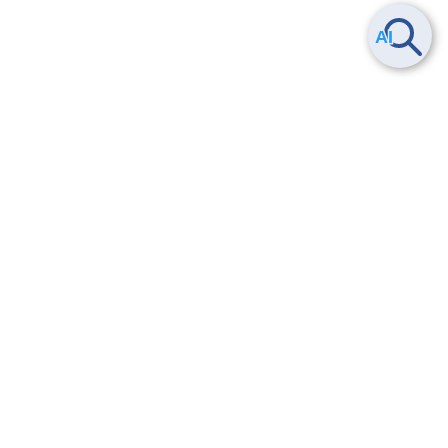
Smart Data Platform につい
ヘルプ
て
よくある質問
特長
お問い合わせ
サービス一覧
トレーニング/操作動画
ユースケース
導入事例
法的情報・信頼性
料金情報
サービス利用規約・SLA
お知らせ
セキュリティ&コンプライア
ンス
パートナー