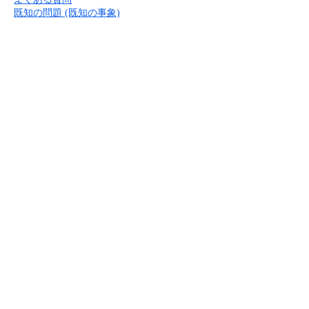
■ セットアップガイド
既知の問題 (既知の事象)
パートナー
- データと分析
管理機能
サポート
IoT
故障/メンテナンス履歴
- 新規お申し込み方法
販売パートナー向けプログラム
トレーニング/操作動画
- IoT
すべてのメニューを見る
管理機能
モニタリング/監査
メンテナンス予定
- 初期設定・確認
協業パートナー
脱炭素化
- マルチクラウド利用
すべてのメニューを見る
サポート
定期メンテナンス
- ユーザー機能の管理
- リモートワーク
すべてのメニューを見る
- 登録情報の管理
- ITインフラストラクチャー
- APIリファレンス
- その他
■ 基本構築ガイド
- クラウド / サーバー