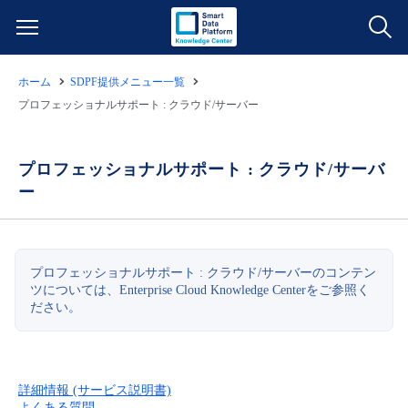
ホーム
SDPF提供メニュー一覧
サービス一覧
プロフェッショナルサポート : クラウド/サーバー
データ利活用
よくある質問
プロフェッショナルサポート : クラウド/サーバ
ー
クラウド/サーバー
データ利活用
料金情報
ネットワーク
クラウド/サーバー
料金シミュレーター
ご利用開始ガイド
プロフェッショナルサポート : クラウド/サーバーのコンテン
ツについては、Enterprise Cloud Knowledge Centerをご参照く
■ 管理機能
IoT
ネットワーク
データ利活用
ユースケース
ださい。
- 管理機能
- バックアップ
モニタリング/監査
IoT
クラウド/サーバー
故障/メンテナンス情報
詳細情報 (サービス説明書)
- セキュリティ・監査
サポート
モニタリング/監査
ネットワーク
サービス稼働状況
よくある質問