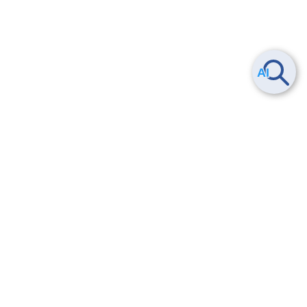
ヘルプ
よくある質問
お問い合わせ
トレーニング/操作動画
法的情報・信頼性
サービス利用規約・SLA