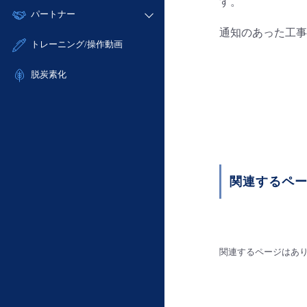
モニタリング/監査
す。
故障/メンテナンス履歴
すべてのメニューを見る
パートナー
- IoT
- 初期設定・確認
サポート
メンテナンス予定
通知のあった工事
- マルチクラウド利用
- ユーザー機能の管理
販売パートナー向けプログラム
すべてのメニューを見る
トレーニング/操作動画
定期メンテナンス
- リモートワーク
- 登録情報の管理
協業パートナー
- ITインフラストラクチャー
脱炭素化
- APIリファレンス
- その他
■ 基本構築ガイド
- クラウド / サーバー
- Flexible InterConnect
- Flexible Remote Access
関連するペ
- vUTM2
関連するページはあ