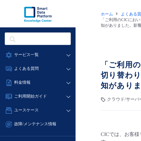
ホーム
よくある
「ご利用のCICにお
知がありました。影
サービス一覧
「ご利用の
データ利活用
よくある質問
切り替わ
クラウド/サーバー
データ利活用
料金情報
知があり
ネットワーク
クラウド/サーバー
料金シミュレーター
IoT
ご利用開始ガイド
ネットワーク
クラウド/サーバ
データ利活用
モニタリング/監査
■ 管理機能
IoT
ユースケース
クラウド/サーバー
サポート
- 管理機能
モニタリング/監査
- バックアップ
ネットワーク
管理機能
故障/メンテナンス情報
サポート
- セキュリティ・監査
■ セットアップガイド
IoT
すべてのメニューを見る
CICでは、お客
サービス稼働状況
管理機能
- データと分析
- 新規お申し込み方法