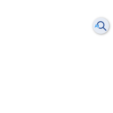
Smart Data Platform につい
ヘルプ
て
よくある質問
特長
お問い合わせ
サービス一覧
トレーニング/操作動画
ユースケース
導入事例
法的情報・信頼性
料金情報
サービス利用規約・SLA