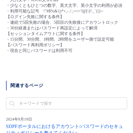
■ セットアップガイド
・少なくともひとつの数字、英大文字、英小文字の利用が必須
・利用可能な記号 !”#$%&'()*+,-./:;<=>?@[\]^_`{|}~
パートナー
- データと分析
管理機能
サポート
IoT
故障/メンテナンス履歴
【ログイン失敗に関する条件】
- 新規お申し込み方法
・連続で5回失敗の場合、5回目の失敗後にアカウントロック
販売パートナー向けプログラム
・30分経過またはパスワード再設定によって解消
トレーニング/操作動画
- IoT
すべてのメニューを見る
管理機能
モニタリング/監査
メンテナンス予定
【セッションタイムアウトに関する条件】
- 初期設定・確認
・15分間、30分間、1時間、2時間をユーザー側で設定可能
【パスワード再利用ポリシー】
協業パートナー
脱炭素化
- マルチクラウド利用
すべてのメニューを見る
サポート
定期メンテナンス
・現在と同じパスワードは利用不可
- ユーザー機能の管理
- リモートワーク
すべてのメニューを見る
- 登録情報の管理
- ITインフラストラクチャー
関連するページ
- APIリファレンス
- その他
■ 基本構築ガイド
2024年9月19日
- クラウド / サーバー
SDPFポータルにおけるアカウント/パスワードのセキュ