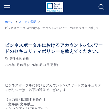
ホーム
よくある質問
サービス一覧
ビジネスポータルにおけるアカウント/パスワードのセキュリティポリシーを教えてください。
データ利活用
よくある質問
ビジネスポータルにおけるアカウント/パスワー
ドのセキュリティポリシーを教えてください。
クラウド/サーバー
データ利活用
料金情報
管理機能, 仕様
2024年9月19日 (2026年3月24日:更新）
ネットワーク
クラウド/サーバー
料金シミュレーター
ご利用開始ガイド
■ 管理機能
IoT
ネットワーク
データ利活用
ユースケース
ビジネスポータルにおけるアカウント/パスワードのセキュリテ
ィポリシーは、以下の通りでございます。
- 管理機能
- バックアップ
モニタリング/監査
IoT
クラウド/サーバー
故障/メンテナンス情報
【入力規則に関する条件 】
・文字数8文字以上
- セキュリティ・監査
サポート
モニタリング/監査
ネットワーク
サービス稼働状況
・入力文字：ASCII文字のみ