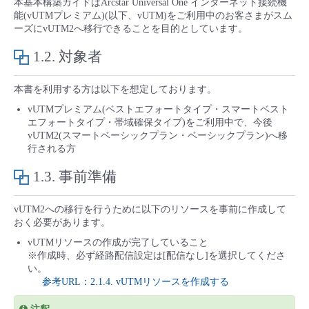
本基本構築ガイドはArcstar Universal One インターネット接続機
■ セットアップガイド
能(vUTMプレミアム)(以下、vUTM)をご利用中のお客さまがスム
ーズにvUTM2へ移行できることを目的としています。
パートナー
- データと分析
管理機能
サポート
IoT
故障/メンテナンス履歴
- 新規お申し込み方法
1.2.
対象者
販売パートナー向けプログラム
トレーニング/操作動画
- IoT
すべてのメニューを見る
管理機能
モニタリング/監査
メンテナンス予定
- 初期設定・確認
本書を利用する方は以下を想定しております。
協業パートナー
脱炭素化
vUTMプレミアム(ベストエフォートタイプ・スマートベスト
- マルチクラウド利用
すべてのメニューを見る
サポート
定期メンテナンス
- ユーザー機能の管理
エフォートタイプ・帯域確保タイプ)をご利用中で、今後
vUTM2(スマートベーシックプラン・ベーシックプラン)へ移
行される方
- リモートワーク
すべてのメニューを見る
- 登録情報の管理
1.3.
事前準備
- ITインフラストラクチャー
- APIリファレンス
vUTM2への移行を行うために以下のリソースを事前に作成して
おく必要があります。
- その他
vUTMリソースの作成が完了していること
■ 基本構築ガイド
※作成時、必ず経路配信設定は[配信なし]を選択してくださ
い。
参考URL：2.1.4. vUTMリソースを作成する
- クラウド / サーバー