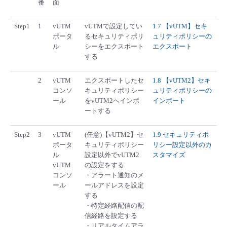
番
面
Step1
1
vUTM
vUTMで設定してい
1.7 【vUTM】セキ
ポータ
るセキュリティポリ
ュリティポリシーの
ル
シーをエクスポート
エクスポート
する
2
vUTM
エクスポートしたセ
1.8 【vUTM2】セキ
コンソ
キュリティポリシー
ュリティポリシーの
ール
をvUTM2へインポ
インポート
ートする
Step2
3
vUTM
(任意)【vUTM2】セ
1.9 セキュリティポ
ポータ
キュリティポリシー
リシー設定以外のカ
ル
設定以外でvUTM2
スタマイズ
vUTM
の設定をする
コンソ
・アラート通知のメ
ール
ールアドレスを設定
する
・特定経路配信の配
信経路を設定する
・リアルタイムアラ