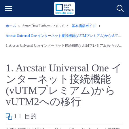
ホーム
Smart Data Platformについて
基本構築ガイド
サービス一覧
Arcstar Universal One インターネット接続機能(vUTMプレミアム)からvUTM2への移行
データ利活用
1.
Arcstar Universal One インターネット接続機能(vUTMプレミアム)からvUTM2への移行
よくある質問
クラウド/サーバー
データ利活用
料金情報
1.
Arcstar Universal One イ
ンターネット接続機能
ネットワーク
クラウド/サーバー
料金シミュレーター
ご利用開始ガイド
(vUTMプレミアム)から
■ 管理機能
IoT
ネットワーク
データ利活用
ユースケース
vUTM2への移行
- 管理機能
- バックアップ
モニタリング/監査
IoT
クラウド/サーバー
故障/メンテナンス情報
1.1.
目的
- セキュリティ・監査
サポート
モニタリング/監査
ネットワーク
サービス稼働状況