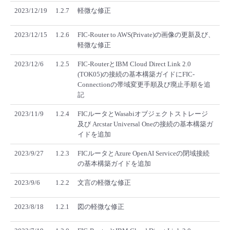
2023/12/19
1.2.7
軽微な修正
2023/12/15
1.2.6
FIC-Router to AWS(Private)の画像の更新及び、
軽微な修正
2023/12/6
1.2.5
FIC-RouterとIBM Cloud Direct Link 2.0
(TOK05)の接続の基本構築ガイドにFIC-
Connectionの帯域変更手順及び廃止手順を追
記
2023/11/9
1.2.4
FICルータとWasabiオブジェクトストレージ
及び Arcstar Universal Oneの接続の基本構築ガ
イドを追加
2023/9/27
1.2.3
FICルータとAzure OpenAI Serviceの閉域接続
の基本構築ガイドを追加
2023/9/6
1.2.2
文言の軽微な修正
2023/8/18
1.2.1
図の軽微な修正