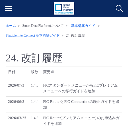
ホーム
Smart Data Platformについて
基本構築ガイド
サービス一覧
Flexible InterConnect 基本構築ガイド
24.
改訂履歴
データ利活用
よくある質問
24.
改訂履歴
クラウド/サーバー
データ利活用
料金情報
日付
版数
変更点
ネットワーク
クラウド/サーバー
料金シミュレーター
ご利用開始ガイド
2026/07/3
1.4.5
FICスタンダードメニューからFICプレミアム
メニューへの移行ガイドを追加
■ 管理機能
IoT
ネットワーク
データ利活用
ユースケース
2026/06/3
1.4.4
FIC-RouterとFIC-Connectionの廃止ガイドを追
加
- 管理機能
- バックアップ
モニタリング/監査
IoT
クラウド/サーバー
故障/メンテナンス情報
2026/03/25
1.4.3
FIC-Router(プレミアムメニュー) のお申込みガ
イドを追加
- セキュリティ・監査
サポート
モニタリング/監査
ネットワーク
サービス稼働状況