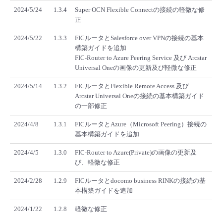
2024/5/24
1.3.4
Super OCN Flexible Connectの接続の軽微な修
- Flexible InterConnect
正
2024/5/22
1.3.3
FICルータとSalesforce over VPNの接続の基本
- Flexible Remote Access
構築ガイドを追加
FIC-Router to Azure Peering Service 及び Arcstar
Universal Oneの画像の更新及び軽微な修正
- vUTM2
2024/5/14
1.3.2
FICルータとFlexible Remote Access 及び
Arcstar Universal Oneの接続の基本構築ガイド
の一部修正
2024/4/8
1.3.1
FICルータとAzure（Microsoft Peering）接続の
基本構築ガイドを追加
2024/4/5
1.3.0
FIC-Router to Azure(Private)の画像の更新及
び、軽微な修正
2024/2/28
1.2.9
FICルータとdocomo business RINKの接続の基
本構築ガイドを追加
2024/1/22
1.2.8
軽微な修正