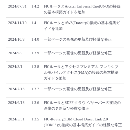
■ セットアップガイド
2024/07/31
1.4.2
FICルータとArcstar Universal One(UNO)の接続
の基本構築ガイドを追加
パートナー
- データと分析
管理機能
サポート
IoT
故障/メンテナンス履歴
- 新規お申し込み方法
2024/11/19
1.4.1
FICルータとAWS(Transit)の接続の基本構築ガ
販売パートナー向けプログラム
イドを追加
トレーニング/操作動画
- IoT
すべてのメニューを見る
管理機能
モニタリング/監査
メンテナンス予定
- 初期設定・確認
2024/10/8
1.4.0
一部ページの画像の更新及び軽微な修正
協業パートナー
脱炭素化
- マルチクラウド利用
すべてのメニューを見る
サポート
定期メンテナンス
- ユーザー機能の管理
2024/9/9
1.3.9
一部ページの画像の更新及び軽微な修正
- リモートワーク
すべてのメニューを見る
2024/8/1
1.3.8
FICルータとアクセスプレミアム フレキシブ
- 登録情報の管理
ルモバイルアクセス(FMA)の接続の基本構築
ガイドを追加
- ITインフラストラクチャー
- APIリファレンス
2024/7/16
1.3.7
一部ページの画像の更新及び軽微な修正
- その他
2024/6/18
1.3.6
FICルータとSDPF クラウド/サーバーの接続の
■ 基本構築ガイド
画像の更新及び軽微な修正
2024/5/31
1.3.5
FIC-RouterとIBM Cloud Direct Link 2.0
- クラウド / サーバー
(TOK05)の接続の基本構築ガイドの軽微な修正