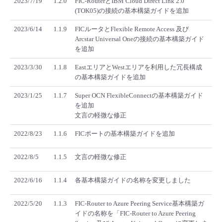
2023/7/19
1.2.0
FIC-RouterとIBM Cloud Direct Link 2.0
(TOK05)の接続の基本構築ガイドを追加
2023/6/14
1.1.9
FICルータとFlexible Remote Access 及び
Arcstar Universal Oneの接続の基本構築ガイド
を追加
2023/3/30
1.1.8
EastエリアとWestエリアを利用した冗長構成
の基本構築ガイドを追加
2023/1/25
1.1.7
Super OCN FlexibleConnectの基本構築ガイド
を追加
文言の軽微な修正
2022/8/23
1.1.6
FICポートの基本構築ガイドを追加
2022/8/5
1.1.5
文言の軽微な修正
2022/6/16
1.1.4
各基本構築ガイドの名称を変更しました
2022/5/20
1.1.3
FIC-Router to Azure Peering Service基本構築ガ
イドの名称を「FIC-Router to Azure Peering