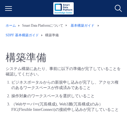
ホーム
Smart Data Platformについて
基本構築ガイド
サービス一覧
SDPF 基本構築ガイド
構築準備
データ利活用
よくある質問
構築準備
クラウド/サーバー
データ利活用
料金情報
システム構築にあたり、事前に以下の準備が完了していることを
確認してください。
ネットワーク
クラウド/サーバー
料金シミュレーター
ご利用開始ガイド
ビジネスポータルからの新規申し込みが完了し、アクセス権
のあるワークスペースが作成済みであること
■ 管理機能
IoT
ネットワーク
データ利活用
ユースケース
操作対象のワークスペースを選択していること
（Webサーバー(冗長構成), Web3層(冗長構成)のみ）
- 管理機能
- バックアップ
モニタリング/監査
IoT
クラウド/サーバー
FIC(Flexible InterConnect)の接続申し込みが完了していること
故障/メンテナンス情報
- セキュリティ・監査
サポート
モニタリング/監査
ネットワーク
サービス稼働状況