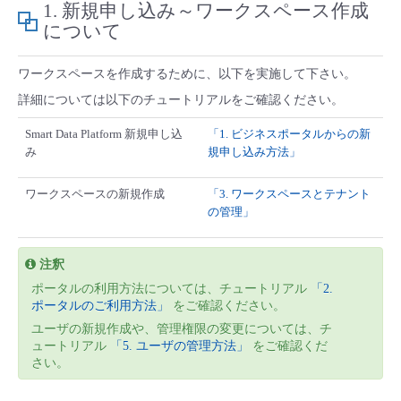
1. 新規申し込み～ワークスペース作成
■ セットアップガイド
について
パートナー
- データと分析
管理機能
サポート
IoT
故障/メンテナンス履歴
- 新規お申し込み方法
ワークスペースを作成するために、以下を実施して下さい。
販売パートナー向けプログラム
トレーニング/操作動画
- IoT
すべてのメニューを見る
管理機能
モニタリング/監査
メンテナンス予定
詳細については以下のチュートリアルをご確認ください。
- 初期設定・確認
Smart Data Platform 新規申し込
「1. ビジネスポータルからの新
協業パートナー
脱炭素化
- マルチクラウド利用
すべてのメニューを見る
サポート
定期メンテナンス
み
規申し込み方法」
- ユーザー機能の管理
ワークスペースの新規作成
「3. ワークスペースとテナント
- リモートワーク
すべてのメニューを見る
- 登録情報の管理
の管理」
- ITインフラストラクチャー
- APIリファレンス
注釈
ポータルの利用方法については、チュートリアル
「2.
- その他
ポータルのご利用方法」
をご確認ください。
■ 基本構築ガイド
ユーザの新規作成や、管理権限の変更については、チ
ュートリアル
「5. ユーザの管理方法」
をご確認くだ
さい。
- クラウド / サーバー