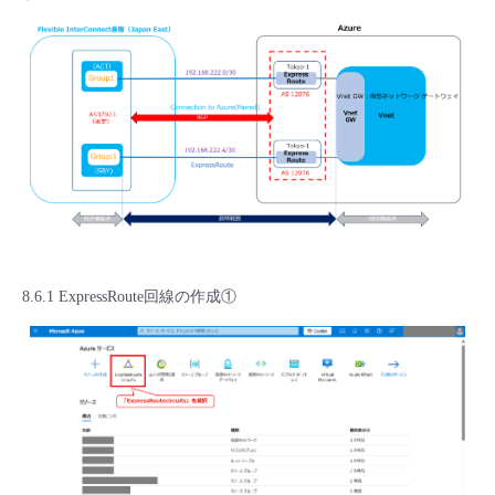
8.6.1 ExpressRoute回線の作成①