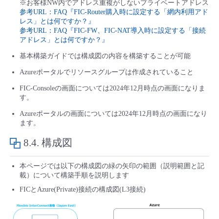
※お客様NW内でアドレス重複がしないプライベートアドレス
参考URL：FAQ『FIC-Router購入時に設定する「網内利用アド
- Flexible InterConnect
レス」とは何ですか？』
参考URL：FAQ『FIC-FW、FIC-NAT導入時に設定する「接続
アドレス」とは何ですか？』
- Flexible Remote Access
基本構築ガイドでは構成図の内容を構築することが可能
- vUTM2
Azureポータルでリソースグループは作成されていること
FIC-Consoleの画面については2024年12月時点の画面になりま
す。
Azureポータルの画面については2024年12月時点の画面になり
ます。
8.4.
構成図
本ページでは以下の構成図の緑の矢印の範囲（説明範囲と記
載）について構築手順を説明します
FICとAzure(Private)接続の構成図(L3接続)