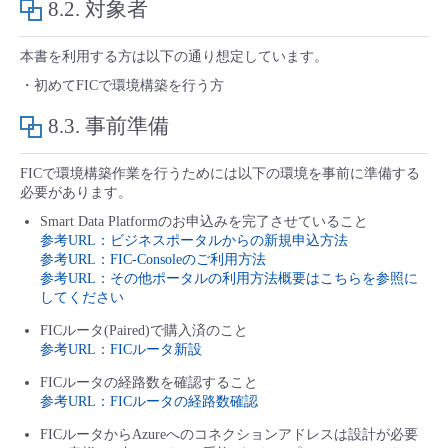
8.2.
対象者
■ セットアップガイド
パートナー
- データと分析
管理機能
サポート
IoT
故障/メンテナンス履歴
本書を利用する方は以下の通り想定しています。
- 新規お申し込み方法
・初めてFICで環境構築を行う方
販売パートナー向けプログラム
トレーニング/操作動画
- IoT
すべてのメニューを見る
管理機能
モニタリング/監査
メンテナンス予定
- 初期設定・確認
8.3.
事前準備
協業パートナー
脱炭素化
- マルチクラウド利用
すべてのメニューを見る
サポート
定期メンテナンス
FICで環境構築作業を行うためには以下の環境を事前に準備する
- ユーザー機能の管理
必要があります。
- リモートワーク
Smart Data Platformのお申込みを完了させていること
すべてのメニューを見る
- 登録情報の管理
参考URL：ビジネスポータルからの新規申込方法
参考URL：FIC-Consoleのご利用方法
- ITインフラストラクチャー
参考URL：その他ポータルの利用方法概要はこちらを参照に
- APIリファレンス
してください
- その他
FICルータ(Paired)で購入済のこと
参考URL：FICルータ新設
■ 基本構築ガイド
FICルータの経路数を確認すること
参考URL：FICルータの経路数確認
- クラウド / サーバー
FICルータからAzureへのコネクションアドレスは設計が必要