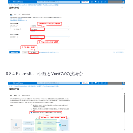
8.8.4 ExpressRoute回線とVnetGWの接続④