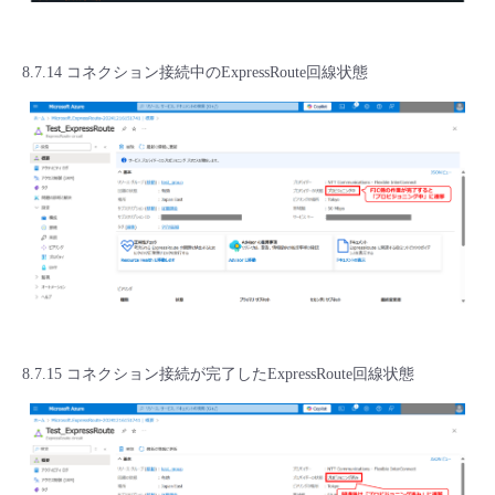
8.7.14 コネクション接続中のExpressRoute回線状態
8.7.15 コネクション接続が完了したExpressRoute回線状態