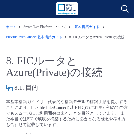
ホーム
Smart Data Platformについて
基本構築ガイド
サービス一覧
Flexible InterConnect 基本構築ガイド
8.
FICルータとAzure(Private)の接続
データ利活用
よくある質問
8.
FICルータと
クラウド/サーバー
データ利活用
料金情報
Azure(Private)の接続
ネットワーク
クラウド/サーバー
料金シミュレーター
ご利用開始ガイド
8.1.
目的
■ 管理機能
IoT
ネットワーク
データ利活用
ユースケース
本基本構築ガイドは、代表的な構築モデルの構築手順を提示する
ことにより、Flexible InterConnect(以下FIC)のご利用が初めての方
でもスムーズにご利用開始出来ることを目的としています。 ま
- 管理機能
- バックアップ
モニタリング/監査
IoT
クラウド/サーバー
故障/メンテナンス情報
た本書ではFICで環境を構築するために必要となる概念や考え方
も合わせて記載しています。
- セキュリティ・監査
サポート
モニタリング/監査
ネットワーク
サービス稼働状況