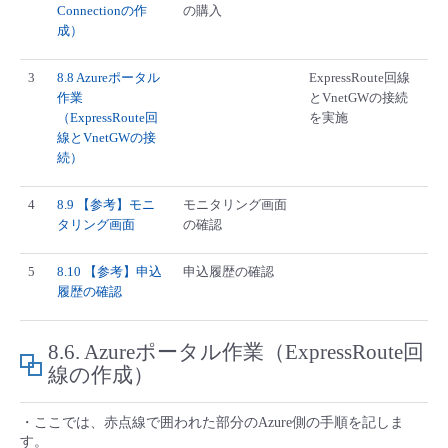
Connectionの作
の購入
成）
3
8.8 Azureポータル
ExpressRoute回線
作業
とVnetGWの接続
（ExpressRoute回
を実施
線とVnetGWの接
続）
4
8.9 【参考】モニ
モニタリング画面
タリング画面
の確認
5
8.10 【参考】申込
申込履歴の確認
履歴の確認
8.6.
Azureポータル作業（ExpressRoute回
線の作成）
・ここでは、赤点線で囲われた部分のAzure側の手順を記しま
す。