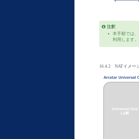
注釈
本手順では、N
利用します。
16.4.2 NATイメー