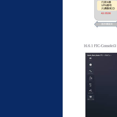
16.6.1 FIC‐Cons