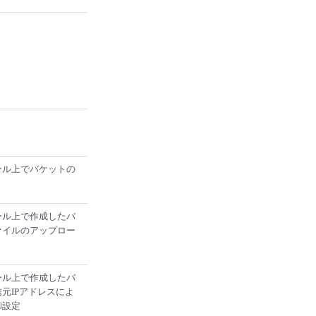
ソール上でバケットの
ソール上で作成したバ
ァイルのアップロー
ソール上で作成したバ
元IPアドレスによ
御設定