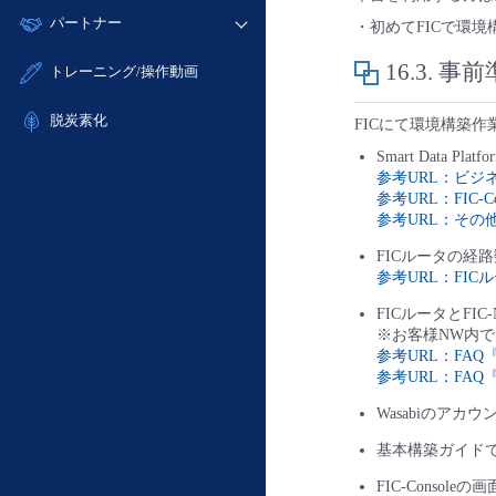
モニタリング/監査
故障/メンテナンス履歴
すべてのメニューを見る
パートナー
- IoT
- 初期設定・確認
・初めてFICで環境
サポート
メンテナンス予定
- マルチクラウド利用
- ユーザー機能の管理
販売パートナー向けプログラム
すべてのメニューを見る
16.3.
事前
トレーニング/操作動画
定期メンテナンス
- リモートワーク
- 登録情報の管理
協業パートナー
- ITインフラストラクチャー
脱炭素化
- APIリファレンス
FICにて環境構築
- その他
Smart Data 
■ 基本構築ガイド
参考URL：ビジ
参考URL：FIC-
- クラウド / サーバー
参考URL：そ
- Flexible InterConnect
FICルータの経
- Flexible Remote Access
参考URL：FI
- vUTM2
FICルータとFI
※お客様NW内
参考URL：FAQ
参考URL：FAQ
Wasabiのアカウ
基本構築ガイド
FIC-Consol