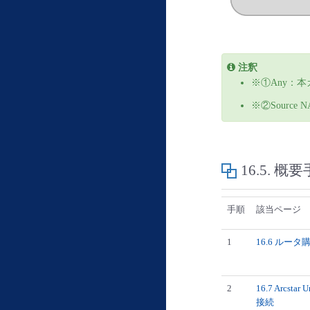
注釈
※①Any：本ガ
※②Source
16.5.
概要
手順
該当ページ
1
16.6 ルー
2
16.7 Arcstar
接続