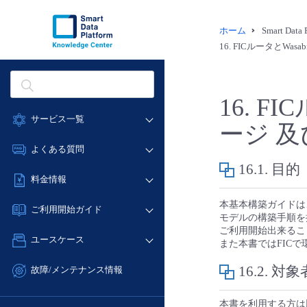
ホーム
Smart Dat
16.
FICルータとWasab
16.
FI
サービス一覧
ージ 及び 
データ利活用
よくある質問
クラウド/サーバー
16.1.
目的
データ利活用
料金情報
ネットワーク
クラウド/サーバー
料金シミュレーター
本基本構築ガイドは、
IoT
ご利用開始ガイド
ネットワーク
モデルの構築手順を提示す
データ利活用
モニタリング/監査
ご利用開始出来るこ
■ 管理機能
IoT
ユースケース
また本書ではFIC
クラウド/サーバー
サポート
- 管理機能
モニタリング/監査
- バックアップ
ネットワーク
管理機能
16.2.
対象
故障/メンテナンス情報
サポート
- セキュリティ・監査
■ セットアップガイド
IoT
すべてのメニューを見る
サービス稼働状況
管理機能
- データと分析
本書を利用する方は
- 新規お申し込み方法