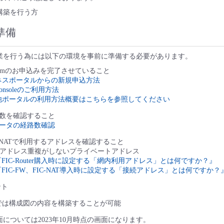
構築を行う方
準備
作業を行う為には以下の環境を事前に準備する必要があります。
Platformのお申込みを完了させていること
ネスポータルからの新規申込方法
Consoleのご利用方法
の他ポータルの利用方法概要はこちらを参照してください
路数を確認すること
Cルータの経路数確認
C-NATで利用するアドレスを確認すること
でアドレス重複がしないプライベートアドレス
『FIC-Router購入時に設定する「網内利用アドレス」とは何ですか？』
『FIC-FW、FIC-NAT導入時に設定する「接続アドレス」とは何ですか？
ント
では構成図の内容を構築することが可能
eの画面については2023年10月時点の画面になります。