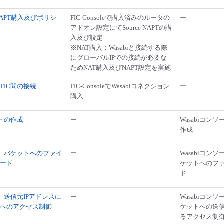
ce NAPT購入及びポリシ
FIC-Consoleで購入済みのルータの
ー
アドオン設定にてSource NAPTの購
入及び設定
※NAT購入：Wasabiと接続する際
にグローバルIPでの接続が必要な
ためNAT購入及びNAPT設定を実施
biとFIC間の接続
FIC-ConsoleでWasabiコネクション
ー
購入
ットの作成
ー
Wasabiコン
作成
参考】バケットへのファイ
ー
Wasabiコン
ード
ケットへのフ
ド
参考】送信元IPアドレスに
ー
Wasabiコン
へのアクセス制御
ケットへの送信
るアクセス制