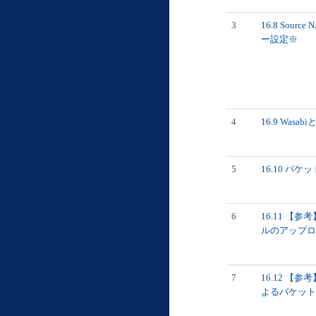
3
16.8 Sour
ー設定※
4
16.9 Wasa
5
16.10 バケ
6
16.11 【
ルのアップロ
7
16.12 【
よるバケット