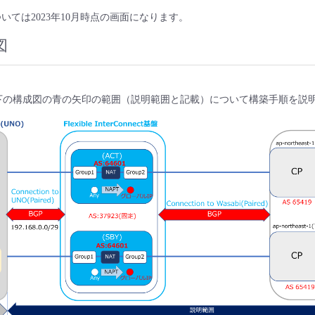
については2023年10月時点の画面になります。
図
下の構成図の青の矢印の範囲（説明範囲と記載）について構築手順を説