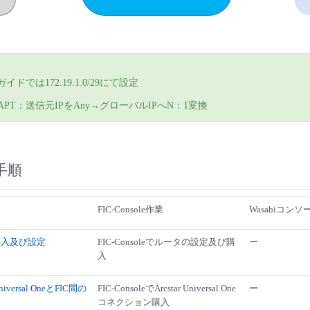
イドでは172.19.1.0/29にて設定
 NAPT：送信元IPをAny→グローバルIPへN：1変換
手順
FIC-Console作業
Wasabiコン
タ購入及び設定
FIC-Consoleでルータの設定及び購
ー
入
 Universal OneとFIC間の
FIC-ConsoleでArcstar Universal One
ー
コネクション購入