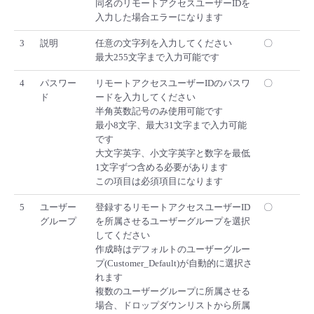
同名のリモートアクセスユーザーIDを
入力した場合エラーになります
3
説明
任意の文字列を入力してください
〇
最大255文字まで入力可能です
4
パスワー
リモートアクセスユーザーIDのパスワ
〇
ド
ードを入力してください
半角英数記号のみ使用可能です
最小8文字、最大31文字まで入力可能
です
大文字英字、小文字英字と数字を最低
1文字ずつ含める必要があります
この項目は必須項目になります
5
ユーザー
登録するリモートアクセスユーザーID
〇
グループ
を所属させるユーザーグループを選択
してください
作成時はデフォルトのユーザーグルー
プ(Customer_Default)が自動的に選択さ
れます
複数のユーザーグループに所属させる
場合、ドロップダウンリストから所属