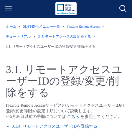
ホーム
SDPF提供メニュー一覧
Flexible Remote Access
サービス一覧
チュートリアル
3.
リモートアクセスの設定をする
データ利活用
3.1.
リモートアクセスユーザーIDの登録/変更/削除をする
よくある質問
クラウド/サーバー
データ利活用
料金情報
3.1.
リモートアクセスユ
ーザーIDの登録/変更/削
ネットワーク
クラウド/サーバー
料金シミュレーター
ご利用開始ガイド
除をする
■ 管理機能
IoT
ネットワーク
データ利活用
ユースケース
Flexible Remote AccessサービスのリモートアクセスユーザーIDの
登録/変更/削除の設定手順について説明します。
- 管理機能
- バックアップ
モニタリング/監査
IoT
クラウド/サーバー
故障/メンテナンス情報
※5月26日以前の手順については
こちら
を参照してください。
3.1.4. リモートアクセスユーザーIDを登録する
- セキュリティ・監査
サポート
モニタリング/監査
ネットワーク
サービス稼働状況