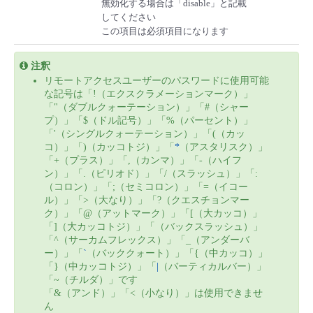
無効化する場合は「disable」と記載
してください
この項目は必須項目になります
注釈
リモートアクセスユーザーのパスワードに使用可能
な記号は「!（エクスクラメーションマーク）」
「"（ダブルクォーテーション）」「#（シャー
プ）」「$（ドル記号）」「%（パーセント）」
「'（シングルクォーテーション）」「(（カッ
コ）」「)（カッコトジ）」「
*
（アスタリスク）」
「+（プラス）」「,（カンマ）」「-（ハイフ
ン）」「.（ピリオド）」「/（スラッシュ）」「:
（コロン）」「;（セミコロン）」「=（イコー
ル）」「>（大なり）」「?（クエスチョンマー
ク）」「@（アットマーク）」「[（大カッコ）」
「]（大カッコトジ）」「（バックスラッシュ）」
「^（サーカムフレックス）」「_（アンダーバ
ー）」「
`
（バッククォート）」「{（中カッコ）」
「}（中カッコトジ）」「
|
（バーティカルバー）」
「~（チルダ）」です
「&（アンド）」「<（小なり）」は使用できませ
ん