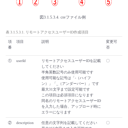
図3.1.5.3.4. csvファイル例
表 3.1.5.3.1. リモートアクセスユーザーID作成項目
項
項目
説明
変更可
番
否
①
userId
リモートアクセスユーザーIDを記載
〇
してください
半角英数記号のみ使用可能です
使用可能な記号は「-（ハイフ
ン）」「_（アンダーバー）」です
最大31文字まで設定可能です
この項目は必須項目になります
同名のリモートアクセスユーザーID
を入力した場合、アップロード時に
エラーになります
②
description
任意の文字列を記載してください
〇