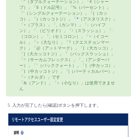
「"（ダブルクォーテーション）」「#（シャー
プ）」「$（ドル記号）」「%（パーセント）」
「'（シングルクォーテーション）」「(（カッ
コ）」「)（カッコトジ）」「
*
（アスタリスク）」
「+（プラス）」「,（カンマ）」「-（ハイフ
ン）」「.（ピリオド）」「/（スラッシュ）」「:
（コロン）」「;（セミコロン）」「=（イコー
ル）」「>（大なり）」「?（クエスチョンマー
ク）」「@（アットマーク）」「[（大カッコ）」
「]（大カッコトジ）」「（バックスラッシュ）」
「^（サーカムフレックス）」「_（アンダーバ
ー）」「
`
（バッククォート）」「{（中カッコ）」
「}（中カッコトジ）」「
|
（バーティカルバー）」
「~（チルダ）」です
「&（アンド）」「<（小なり）」は使用できませ
ん
入力が完了したら[確認]ボタンを押下します。