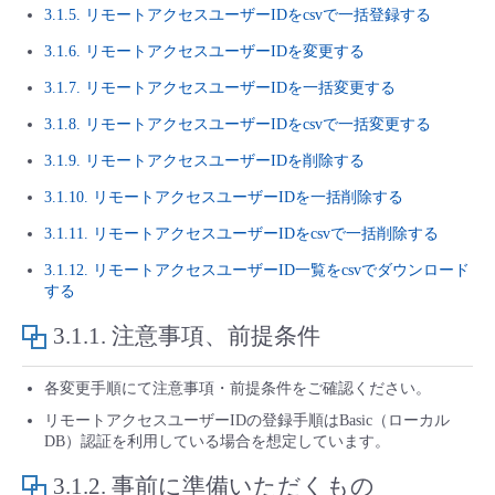
■ セットアップガイド
3.1.5. リモートアクセスユーザーIDをcsvで一括登録する
パートナー
3.1.6. リモートアクセスユーザーIDを変更する
- データと分析
管理機能
サポート
IoT
故障/メンテナンス履歴
- 新規お申し込み方法
3.1.7. リモートアクセスユーザーIDを一括変更する
販売パートナー向けプログラム
トレーニング/操作動画
- IoT
すべてのメニューを見る
管理機能
モニタリング/監査
メンテナンス予定
3.1.8. リモートアクセスユーザーIDをcsvで一括変更する
- 初期設定・確認
3.1.9. リモートアクセスユーザーIDを削除する
協業パートナー
脱炭素化
- マルチクラウド利用
すべてのメニューを見る
サポート
定期メンテナンス
- ユーザー機能の管理
3.1.10. リモートアクセスユーザーIDを一括削除する
3.1.11. リモートアクセスユーザーIDをcsvで一括削除する
- リモートワーク
すべてのメニューを見る
- 登録情報の管理
3.1.12. リモートアクセスユーザーID一覧をcsvでダウンロード
する
- ITインフラストラクチャー
- APIリファレンス
3.1.1.
注意事項、前提条件
- その他
各変更手順にて注意事項・前提条件をご確認ください。
■ 基本構築ガイド
リモートアクセスユーザーIDの登録手順はBasic（ローカル
DB）認証を利用している場合を想定しています。
- クラウド / サーバー
3.1.2.
事前に準備いただくもの