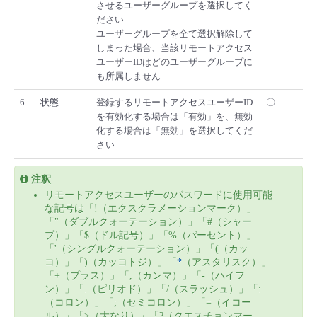
させるユーザーグループを選択してく
ださい
ユーザーグループを全て選択解除して
しまった場合、当該リモートアクセス
ユーザーIDはどのユーザーグループに
も所属しません
6
状態
登録するリモートアクセスユーザーID
〇
を有効化する場合は「有効」を、無効
化する場合は「無効」を選択してくだ
さい
注釈
リモートアクセスユーザーのパスワードに使用可能
な記号は「!（エクスクラメーションマーク）」
「"（ダブルクォーテーション）」「#（シャー
プ）」「$（ドル記号）」「%（パーセント）」
「'（シングルクォーテーション）」「(（カッ
コ）」「)（カッコトジ）」「
*
（アスタリスク）」
「+（プラス）」「,（カンマ）」「-（ハイフ
ン）」「.（ピリオド）」「/（スラッシュ）」「:
（コロン）」「;（セミコロン）」「=（イコー
ル）」「>（大なり）」「?（クエスチョンマー