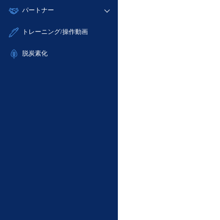
モニタリング/監査
故障/メンテナンス履歴
すべてのメニューを見る
パートナー
- IoT
- 初期設定・確認
サポート
メンテナンス予定
- マルチクラウド利用
- ユーザー機能の管理
販売パートナー向けプログラム
すべてのメニューを見る
トレーニング/操作動画
定期メンテナンス
- リモートワーク
- 登録情報の管理
協業パートナー
- ITインフラストラクチャー
脱炭素化
- APIリファレンス
- その他
■ 基本構築ガイド
- クラウド / サーバー
- Flexible InterConnect
- Flexible Remote Access
- vUTM2