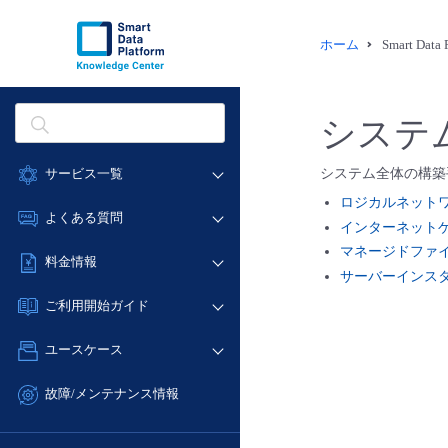
ホーム
Smart Dat
システ
サービス一覧
システム全体の構築
ロジカルネット
データ利活用
よくある質問
インターネット
クラウド/サーバー
マネージドファ
データ利活用
料金情報
ネットワーク
サーバーインス
クラウド/サーバー
料金シミュレーター
IoT
ご利用開始ガイド
ネットワーク
データ利活用
モニタリング/監査
■ 管理機能
IoT
ユースケース
クラウド/サーバー
サポート
- 管理機能
モニタリング/監査
- バックアップ
ネットワーク
管理機能
故障/メンテナンス情報
サポート
- セキュリティ・監査
■ セットアップガイド
IoT
すべてのメニューを見る
サービス稼働状況
管理機能
- データと分析
- 新規お申し込み方法