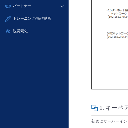
モニタリング/監査
故障/メンテナンス履歴
すべてのメニューを見る
パートナー
- IoT
- 初期設定・確認
サポート
メンテナンス予定
- マルチクラウド利用
- ユーザー機能の管理
販売パートナー向けプログラム
すべてのメニューを見る
トレーニング/操作動画
定期メンテナンス
- リモートワーク
- 登録情報の管理
協業パートナー
- ITインフラストラクチャー
脱炭素化
- APIリファレンス
- その他
■ 基本構築ガイド
- クラウド / サーバー
- Flexible InterConnect
- Flexible Remote Access
- vUTM2
1. キー
初めにサーバーイン