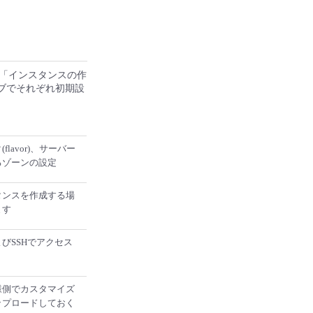
「インスタンスの作
ブでそれぞれ初期設
avor)、サーバー
るゾーンの設定
タンスを作成する場
ます
びSSHでアクセス
様側でカスタマイズ
ップロードしておく