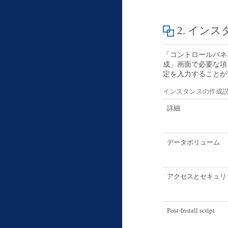
2. イン
「コントロールパネ
成」画面で必要な項
定を入力することが
インスタンスの作成
詳細
データボリューム
アクセスとセキュリ
Post-Install script