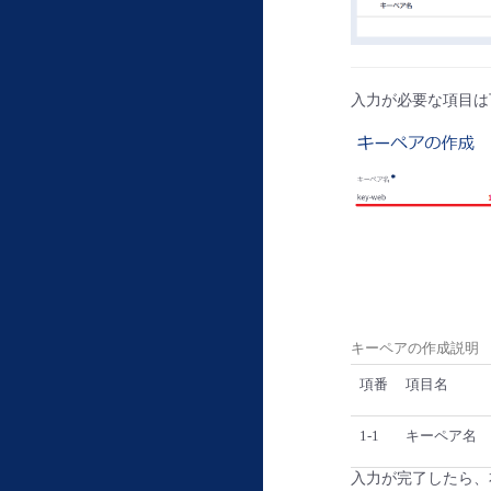
入力が必要な項目は
キーペアの作成説明
項番
項目名
1-1
キーペア名
入力が完了したら、