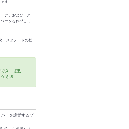
します
ーク、およびIPア
トワークを作成して
化、メタデータの登
ができ、複数
ができま
サーバーを設置するゾ