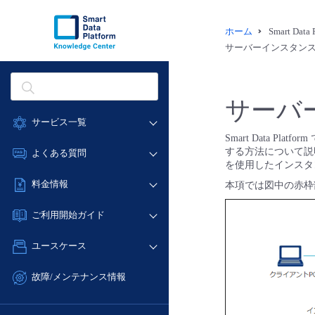
ホーム
Smart Dat
サーバーインスタン
サーバ
サービス一覧
Smart Data 
データ利活用
する方法について説明
よくある質問
を使用したインスタ
クラウド/サーバー
データ利活用
料金情報
本項では図中の赤枠
ネットワーク
クラウド/サーバー
料金シミュレーター
IoT
ご利用開始ガイド
ネットワーク
データ利活用
モニタリング/監査
■ 管理機能
IoT
ユースケース
クラウド/サーバー
サポート
- 管理機能
モニタリング/監査
- バックアップ
ネットワーク
管理機能
故障/メンテナンス情報
サポート
- セキュリティ・監査
■ セットアップガイド
IoT
すべてのメニューを見る
サービス稼働状況
管理機能
- データと分析
- 新規お申し込み方法