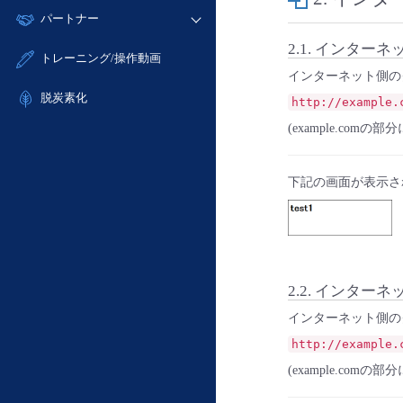
モニタリング/監査
故障/メンテナンス履歴
すべてのメニューを見る
パートナー
- IoT
- 初期設定・確認
サポート
メンテナンス予定
- マルチクラウド利用
- ユーザー機能の管理
2.1. インター
販売パートナー向けプログラム
すべてのメニューを見る
トレーニング/操作動画
定期メンテナンス
- リモートワーク
- 登録情報の管理
インターネット側の
協業パートナー
- ITインフラストラクチャー
脱炭素化
- APIリファレンス
http://example.
- その他
(example.co
■ 基本構築ガイド
- クラウド / サーバー
下記の画面が表示さ
- Flexible InterConnect
- Flexible Remote Access
- vUTM2
2.2. インター
インターネット側の
http://example.
(example.co