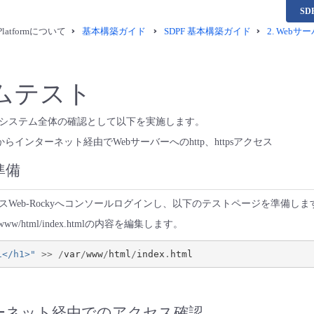
S
a Platformについて
基本構築ガイド
SDPF 基本構築ガイド
2. Webサ
ムテスト
システム全体の確認として以下を実施します。
らインターネット経由でWebサーバーへのhttp、httpsアクセス
準備
Web-Rockyへコンソールログインし、以下のテストページを準備しま
ww/html/index.htmlの内容を編集します。
1</h1>"
>>
/
var
/
www
/
html
/
index
.
html
ターネット経由でのアクセス確認