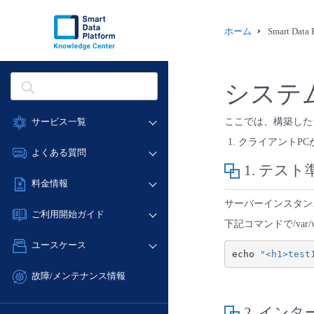
ホーム
Smart Dat
システ
サービス一覧
ここでは、構築した
クライアントPCか
データ利活用
よくある質問
1. テスト
クラウド/サーバー
データ利活用
料金情報
ネットワーク
クラウド/サーバー
サーバーインスタンス
料金シミュレーター
IoT
ご利用開始ガイド
ネットワーク
下記コマンドで/var/w
データ利活用
モニタリング/監査
■ 管理機能
IoT
ユースケース
クラウド/サーバー
サポート
echo
"<h1>test
- 管理機能
モニタリング/監査
- バックアップ
ネットワーク
管理機能
故障/メンテナンス情報
サポート
- セキュリティ・監査
■ セットアップガイド
IoT
すべてのメニューを見る
サービス稼働状況
管理機能
2. イン
- データと分析
- 新規お申し込み方法