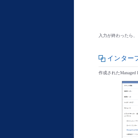
入力が終わったら、「Ma
インター
作成されたManaged 