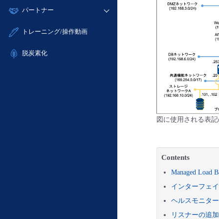
モニタリング/監査
故障/メンテナンス履歴
すべてのメニューを見る
パートナー
- IoT
- 初期設定・確認
サポート
メンテナンス予定
- マルチクラウド利用
- ユーザー機能の管理
販売パートナー向けプログラム
すべてのメニューを見る
トレーニング/操作動画
定期メンテナンス
- リモートワーク
- 登録情報の管理
協業パートナー
- ITインフラストラクチャー
脱炭素化
- APIリファレンス
- その他
■ 基本構築ガイド
- クラウド / サーバー
- Flexible InterConnect
- Flexible Remote Access
図に使用される表
- vUTM2
Contents
Managed Load 
インターフェイ
ヘルスモニター
リスナーの追加