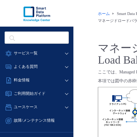
ホーム
Smart Dat
マネージドロードバランサー
マネージ
サービス一覧
Load 
データ利活用
よくある質問
ここでは、Managed
クラウド/サーバー
データ利活用
料金情報
本項では図中の赤枠
ネットワーク
クラウド/サーバー
料金シミュレーター
IoT
ご利用開始ガイド
ネットワーク
データ利活用
モニタリング/監査
■ 管理機能
IoT
ユースケース
クラウド/サーバー
サポート
- 管理機能
モニタリング/監査
- バックアップ
ネットワーク
管理機能
故障/メンテナンス情報
サポート
- セキュリティ・監査
■ セットアップガイド
IoT
すべてのメニューを見る
サービス稼働状況
管理機能
- データと分析
- 新規お申し込み方法