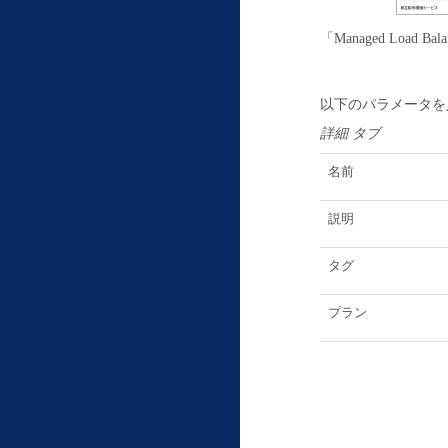
「Managed Load
以下のパラメータを
詳細 タブ
名前
説明
タグ
プラン