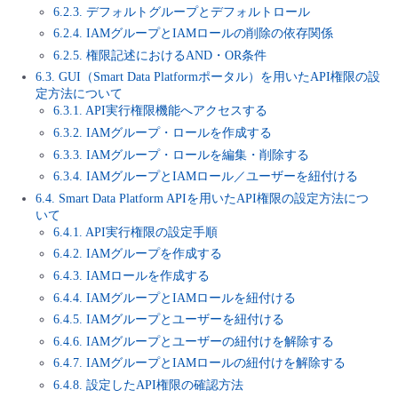
■ セットアップガイド
6.2.3. デフォルトグループとデフォルトロール
6.2.4. IAMグループとIAMロールの削除の依存関係
パートナー
- データと分析
管理機能
サポート
IoT
故障/メンテナンス履歴
6.2.5. 権限記述におけるAND・OR条件
- 新規お申し込み方法
6.3. GUI（Smart Data Platformポータル）を用いたAPI権限の設
販売パートナー向けプログラム
トレーニング/操作動画
- IoT
定方法について
すべてのメニューを見る
管理機能
モニタリング/監査
メンテナンス予定
- 初期設定・確認
6.3.1. API実行権限機能へアクセスする
6.3.2. IAMグループ・ロールを作成する
協業パートナー
脱炭素化
- マルチクラウド利用
すべてのメニューを見る
サポート
定期メンテナンス
6.3.3. IAMグループ・ロールを編集・削除する
- ユーザー機能の管理
6.3.4. IAMグループとIAMロール／ユーザーを紐付ける
- リモートワーク
6.4. Smart Data Platform APIを用いたAPI権限の設定方法につ
すべてのメニューを見る
- 登録情報の管理
いて
6.4.1. API実行権限の設定手順
- ITインフラストラクチャー
6.4.2. IAMグループを作成する
- APIリファレンス
6.4.3. IAMロールを作成する
- その他
6.4.4. IAMグループとIAMロールを紐付ける
6.4.5. IAMグループとユーザーを紐付ける
■ 基本構築ガイド
6.4.6. IAMグループとユーザーの紐付けを解除する
6.4.7. IAMグループとIAMロールの紐付けを解除する
- クラウド / サーバー
6.4.8. 設定したAPI権限の確認方法