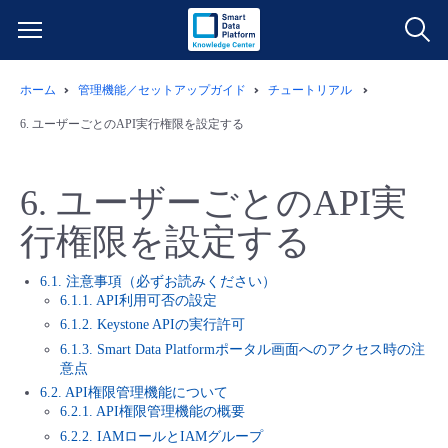
ホーム
管理機能／セットアップガイド
チュートリアル
サービス一覧
6.
ユーザーごとのAPI実行権限を設定する
データ利活用
よくある質問
6.
ユーザーごとのAPI実
クラウド/サーバー
データ利活用
料金情報
行権限を設定する
ネットワーク
クラウド/サーバー
料金シミュレーター
ご利用開始ガイド
6.1. 注意事項（必ずお読みください）
6.1.1. API利用可否の設定
6.1.2. Keystone APIの実行許可
■ 管理機能
IoT
ネットワーク
データ利活用
ユースケース
6.1.3. Smart Data Platformポータル画面へのアクセス時の注
意点
- 管理機能
- バックアップ
モニタリング/監査
IoT
クラウド/サーバー
故障/メンテナンス情報
6.2. API権限管理機能について
6.2.1. API権限管理機能の概要
6.2.2. IAMロールとIAMグループ
- セキュリティ・監査
サポート
モニタリング/監査
ネットワーク
サービス稼働状況