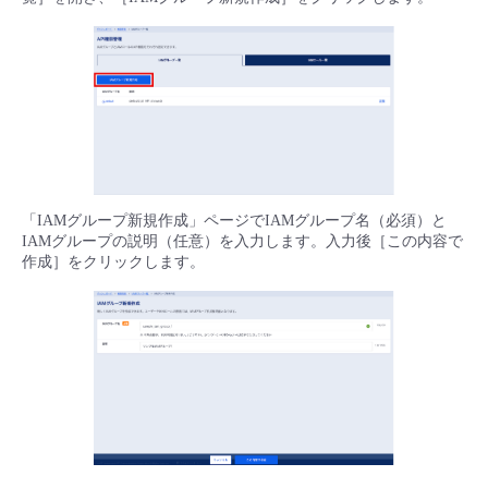
■ セットアップガイド
パートナー
- データと分析
管理機能
サポート
IoT
故障/メンテナンス履歴
- 新規お申し込み方法
販売パートナー向けプログラム
トレーニング/操作動画
- IoT
すべてのメニューを見る
管理機能
モニタリング/監査
メンテナンス予定
- 初期設定・確認
協業パートナー
脱炭素化
- マルチクラウド利用
すべてのメニューを見る
サポート
定期メンテナンス
- ユーザー機能の管理
「IAMグループ新規作成」ページでIAMグループ名（必須）と
- リモートワーク
IAMグループの説明（任意）を入力します。入力後［この内容で
すべてのメニューを見る
- 登録情報の管理
作成］をクリックします。
- ITインフラストラクチャー
- APIリファレンス
- その他
■ 基本構築ガイド
- クラウド / サーバー