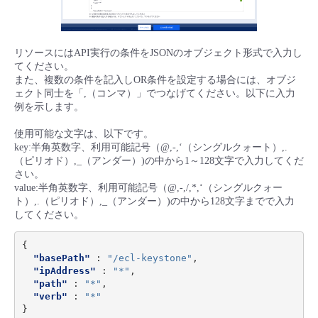
リソースにはAPI実行の条件をJSONのオブジェクト形式で入力し
てください。
また、複数の条件を記入しOR条件を設定する場合には、オブジ
ェクト同士を「,（コンマ）」でつなげてください。以下に入力
例を示します。
使用可能な文字は、以下です。
key:半角英数字、利用可能記号（@,-,‘（シングルクォート）,.
（ピリオド）,_（アンダー）)の中から1～128文字で入力してくだ
さい。
value:半角英数字、利用可能記号（@,-,/,*,‘（シングルクォー
ト）,.（ピリオド）,_（アンダー）)の中から128文字までで入力
してください。
{
"basePath"
:
"/ecl-keystone"
,
"ipAddress"
:
"*"
,
"path"
:
"*"
,
"verb"
:
"*"
}