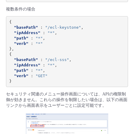
複数条件の場合
{
"basePath"
:
"/ecl-keystone"
,
"ipAddress"
:
"*"
,
"path"
:
"*"
,
"verb"
:
"*"
},
{
"basePath"
:
"/ecl-sss"
,
"ipAddress"
:
"*"
,
"path"
:
"*"
,
"verb"
:
"GET"
}
セキュリティ関連のメニュー操作画面については、APIの権限制
御が効きません。これらの操作を制限したい場合は、以下の画面
リンクから画面表示をユーザーごとに設定可能です。