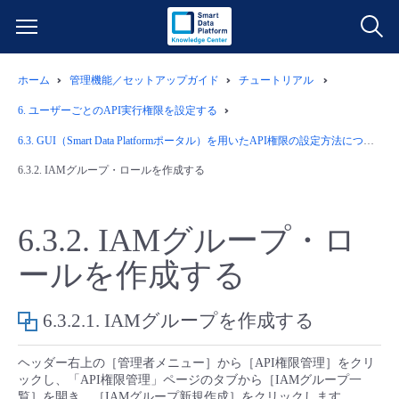
ホーム
管理機能／セットアップガイド
チュートリアル
サービス一覧
6.
ユーザーごとのAPI実行権限を設定する
データ利活用
6.3.
GUI（Smart Data Platformポータル）を用いたAPI権限の設定方法について
よくある質問
6.3.2.
IAMグループ・ロールを作成する
クラウド/サーバー
データ利活用
料金情報
6.3.2.
IAMグループ・ロ
ネットワーク
クラウド/サーバー
料金シミュレーター
ご利用開始ガイド
ールを作成する
■ 管理機能
IoT
ネットワーク
データ利活用
ユースケース
6.3.2.1.
IAMグループを作成する
- 管理機能
- バックアップ
モニタリング/監査
IoT
クラウド/サーバー
故障/メンテナンス情報
ヘッダー右上の［管理者メニュー］から［API権限管理］をクリ
ックし、「API権限管理」ページのタブから［IAMグループ一
- セキュリティ・監査
サポート
モニタリング/監査
ネットワーク
サービス稼働状況
覧］を開き、［IAMグループ新規作成］をクリックします。