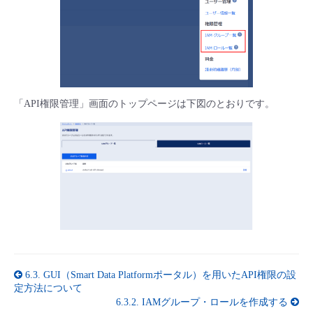
■ セットアップガイド
パートナー
- データと分析
管理機能
サポート
IoT
故障/メンテナンス履歴
- 新規お申し込み方法
販売パートナー向けプログラム
トレーニング/操作動画
- IoT
すべてのメニューを見る
管理機能
モニタリング/監査
メンテナンス予定
- 初期設定・確認
「API権限管理」画面のトップページは下図のとおりです。
協業パートナー
脱炭素化
- マルチクラウド利用
すべてのメニューを見る
サポート
定期メンテナンス
- ユーザー機能の管理
- リモートワーク
すべてのメニューを見る
- 登録情報の管理
- ITインフラストラクチャー
- APIリファレンス
- その他
■ 基本構築ガイド
6.3.
GUI（Smart Data Platformポータル）を用いたAPI権限の設
定方法について
- クラウド / サーバー
6.3.2.
IAMグループ・ロールを作成する