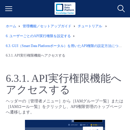
ホーム
管理機能／セットアップガイド
チュートリアル
サービス一覧
6.
ユーザーごとのAPI実行権限を設定する
データ利活用
6.3.
GUI（Smart Data Platformポータル）を用いたAPI権限の設定方法について
よくある質問
6.3.1.
API実行権限機能へアクセスする
クラウド/サーバー
データ利活用
料金情報
6.3.1.
API実行権限機能へ
ネットワーク
クラウド/サーバー
料金シミュレーター
ご利用開始ガイド
アクセスする
■ 管理機能
IoT
ネットワーク
データ利活用
ユースケース
ヘッダーの［管理者メニュー］から［IAMグループ一覧］または
［IAMロール一覧］をクリックし、API権限管理のトップページ
- 管理機能
- バックアップ
モニタリング/監査
IoT
クラウド/サーバー
へ遷移します。
故障/メンテナンス情報
- セキュリティ・監査
サポート
モニタリング/監査
ネットワーク
サービス稼働状況