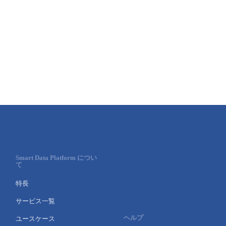
- Flexible InterConnect
- Flexible Remote Access
- vUTM2
Smart Data Platform につい
て
特長
サービス一覧
ヘルプ
ユースケース