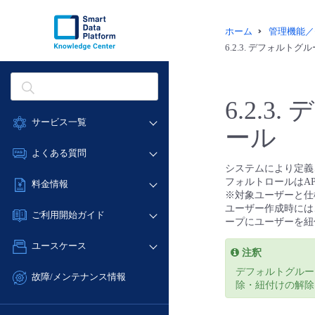
ホーム
管理機能／
6.2.3.
デフォルトグル
6.2.3.
デ
サービス一覧
ール
データ利活用
よくある質問
システムにより定義
クラウド/サーバー
データ利活用
フォルトロールはA
料金情報
ネットワーク
※対象ユーザーと仕
クラウド/サーバー
ユーザー作成時には
料金シミュレーター
IoT
ご利用開始ガイド
ネットワーク
ープにユーザーを紐
データ利活用
モニタリング/監査
■ 管理機能
IoT
ユースケース
クラウド/サーバー
注釈
サポート
- 管理機能
モニタリング/監査
- バックアップ
デフォルトグルー
ネットワーク
管理機能
故障/メンテナンス情報
サポート
除・紐付けの解除
- セキュリティ・監査
■ セットアップガイド
IoT
すべてのメニューを見る
サービス稼働状況
管理機能
- データと分析
- 新規お申し込み方法