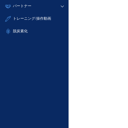
モニタリング/監査
故障/メンテナンス履歴
すべてのメニューを見る
パートナー
- IoT
- 初期設定・確認
サポート
メンテナンス予定
- マルチクラウド利用
- ユーザー機能の管理
販売パートナー向けプログラム
すべてのメニューを見る
トレーニング/操作動画
定期メンテナンス
- リモートワーク
- 登録情報の管理
協業パートナー
- ITインフラストラクチャー
脱炭素化
- APIリファレンス
- その他
■ 基本構築ガイド
- クラウド / サーバー
- Flexible InterConnect
- Flexible Remote Access
- vUTM2