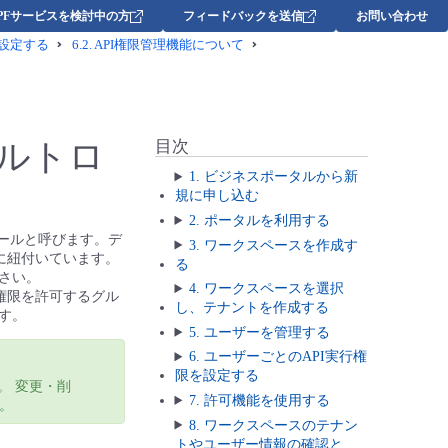
DPFサービスを検討中の方
フィードバックを送信
お問い合わせ
を設定する
6.2.
API権限管理機能について
ルトロ
目次
1. ビジネスポータルから新
規に申し込む
2. ポータルを利用する
ロールと呼びます。デ
3. ワークスペースを作成す
に紐付いています。
る
さい。
4. ワークスペースを選択
権限を許可するグル
し、テナントを作成する
す。
5. ユーザーを管理する
6. ユーザーごとのAPI実行権
限を設定する
。 変更・削
7. 許可機能を使用する
。
8. ワークスペースのテナン
トやユーザー情報の確認と、